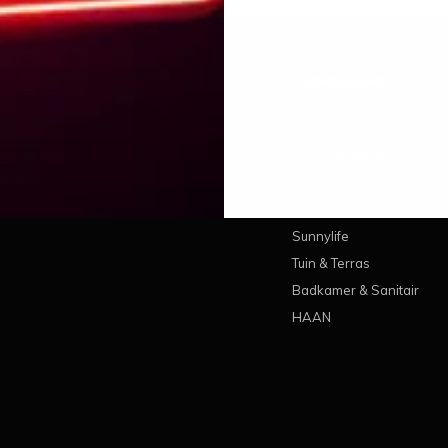
 account
Categorieën
treren
Wonen
estellingen
Koken & Tafelen
ickets
Lifestyle
erlanglijst
Pantone
Sunnylife
Tuin & Terras
Badkamer & Sanitair
HAAN