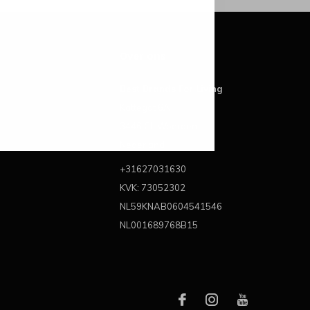
Over ons
Best Brands For Living
Kattegat 6A
3446 CL Woerden
Nederland
+31627031630
KVK: 73052302
NL59KNAB0604541546
NL001689768B15