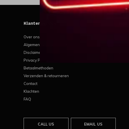
Klantenservice
Mijn
Over ons
Regis
Algemene voorwaarden
Mijn b
Disclaimer
Mijn t
Privacy Policy
Mijn v
Betaalmethoden
Verzenden & retourneren
Contact
Klachten
FAQ
CALL US
EMAIL US