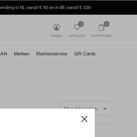
ending in NL vanaf € 50 en in BE vanaf € 100
0
0
inloggen
verlanglijst
winkelwagen
AAN
Merken
Klantenservice
Gift Cards