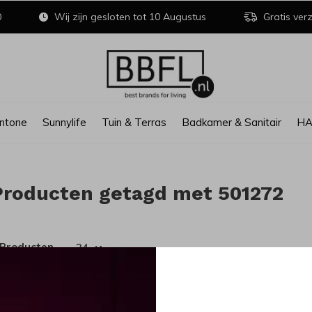
0
Wij zijn gesloten tot 10 Augustus
Gratis verz
ntone
Sunnylife
Tuin & Terras
Badkamer & Sanitair
H
Producten getagd met 501272
 Producten