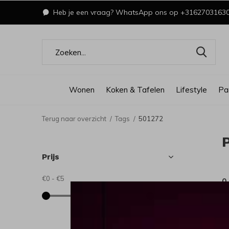
Heb je een vraag? WhatsApp ons op +3162703163
Wonen
Koken & Tafelen
Lifestyle
Pa
Terug naar overzicht
Tags
501272
Prijs
€0
-
€5
0