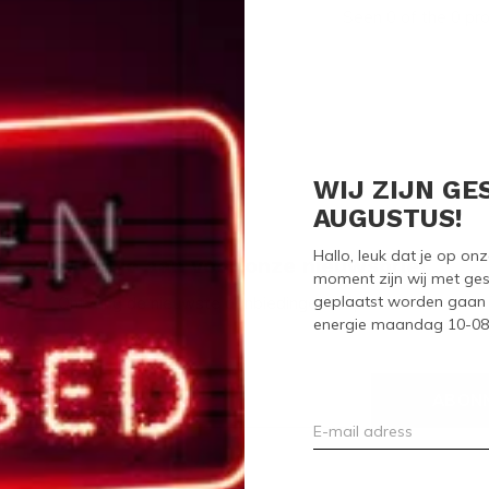
Seen 0 of the 0 pr
WIJ ZIJN GE
AUGUSTUS!
Hallo, leuk dat je op o
Meld je aan voor onze nieuwsbrief
moment zijn wij met ges
geplaatst worden gaan 
Ontvang de nieuwste aanbiedingen en promoties
energie maandag 10-08-2
ABON