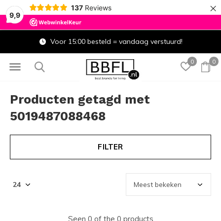
×
137
Reviews
9,9
Voor 15:00 besteld = vandaag verstuurd!
0
0
Producten getagd met
5019487088468
FILTER
Seen 0 of the 0 products