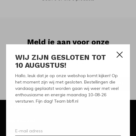
Meld je aan voor onze
nieuwsbrief
WIJ ZIJN GESLOTEN TOT
10 AUGUSTUS!
Ontvang de nieuwste aanbiedingen en promoties
Hallo, leuk dat je op onze webshop komt kijken! Op
het moment zijn wij met gesloten. Bestellingen die
ABONNEER
vandaag geplaatst worden gaan wij weer met veel
enthousiasme en energie maandag 10-08-26
versturen. Fijn dag! Team bbfl.nl
Klantenservice
Mijn account
Categorieën