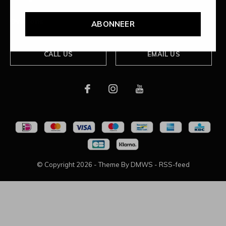
Over ons
ABONNEER
CALL US
EMAIL US
© Copyright
2026
- Theme By
DMWS
-
RSS-feed