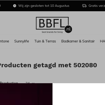
0
Wij zijn gesloten tot 10 Augustus
Gratis verz
ntone
Sunnylife
Tuin & Terras
Badkamer & Sanitair
H
Producten getagd met 502080
 Producten