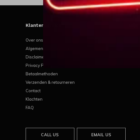
Klantenservice
Mijn
Over ons
Regis
Algemene voorwaarden
Mijn b
Disclaimer
Mijn t
Privacy Policy
Mijn v
Betaalmethoden
Verzenden & retourneren
Contact
Klachten
FAQ
CALL US
EMAIL US