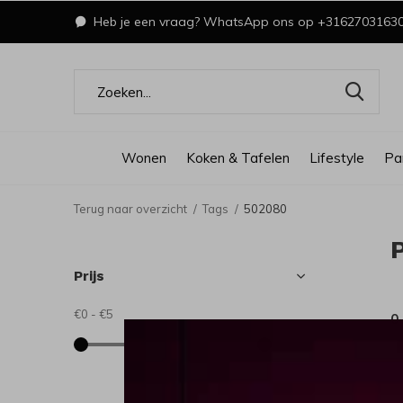
Heb je een vraag? WhatsApp ons op +3162703163
Wonen
Koken & Tafelen
Lifestyle
Pa
Terug naar overzicht
Tags
502080
Prijs
€0
-
€5
0