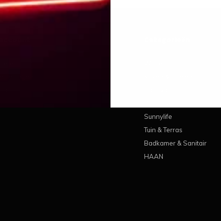
 account
Categorieën
treren
Wonen
estellingen
Koken & Tafelen
ickets
Lifestyle
erlanglijst
Pantone
Sunnylife
Tuin & Terras
Badkamer & Sanitair
HAAN