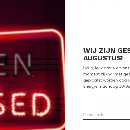
Seen 0 of the 0 pr
WIJ ZIJN GE
AUGUSTUS!
Hallo, leuk dat je op o
Meld je aan voor onze nieuwsbrief
moment zijn wij met ges
geplaatst worden gaan 
Ontvang de nieuwste aanbiedingen en promoties
energie maandag 10-08-2
ABON