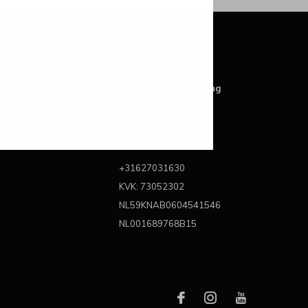
Over ons
Best Brands For Living
Kattegat 6A
3446 CL Woerden
Nederland
+31627031630
KVK: 73052302
NL59KNAB0604541546
NL001689768B15