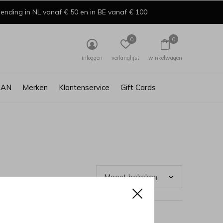
ending in NL vanaf € 50 en in BE vanaf € 100
0
0
inloggen
verlanglijst
winkelwagen
AAN
Merken
Klantenservice
Gift Cards