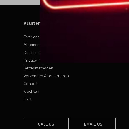
Klantenservice
Mijn
Over ons
Regis
Algemene voorwaarden
Mijn b
Disclaimer
Mijn t
Privacy Policy
Mijn v
Betaalmethoden
Verzenden & retourneren
Contact
Klachten
FAQ
CALL US
EMAIL US