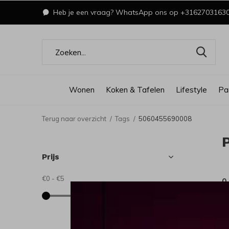
Heb je een vraag? WhatsApp ons op +3162703163
Wonen
Koken & Tafelen
Lifestyle
Pa
Terug naar overzicht
Tags
5060455690008
Prijs
€0
-
€5
0