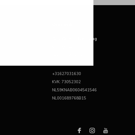
Over ons
Best Brands For Living
Kattegat 6A
3446 CL Woerden
Nederland
+31627031630
KVK: 73052302
NL59KNAB0604541546
NL001689768B15