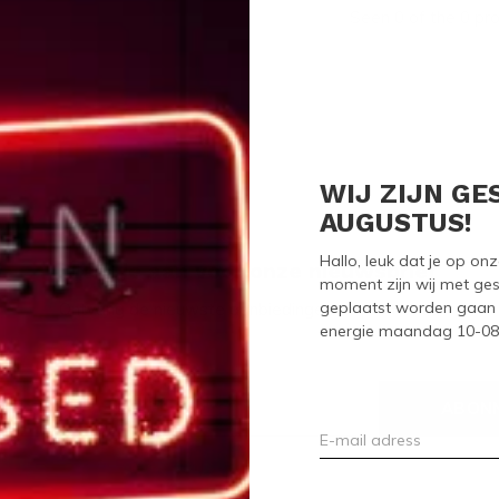
Seen 0 of the 0 pr
WIJ ZIJN GE
AUGUSTUS!
Hallo, leuk dat je op o
Meld je aan voor onze nieuwsbrief
moment zijn wij met ges
geplaatst worden gaan 
Ontvang de nieuwste aanbiedingen en promoties
energie maandag 10-08-2
ABON