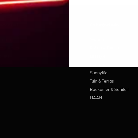
 account
Categorieën
treren
Wonen
estellingen
Koken & Tafelen
ickets
Lifestyle
erlanglijst
Pantone
Sunnylife
Tuin & Terras
Badkamer & Sanitair
HAAN