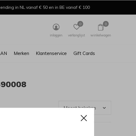
ending in NL vanaf € 50 en in BE vanaf € 100
0
0
inloggen
verlanglijst
winkelwagen
AAN
Merken
Klantenservice
Gift Cards
690008