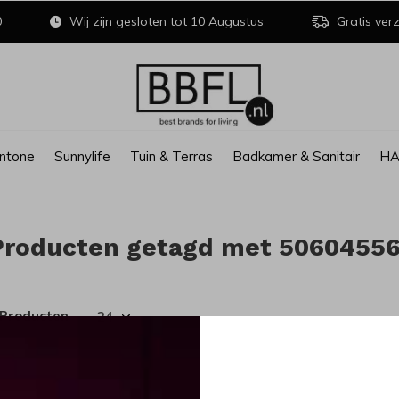
0
Wij zijn gesloten tot 10 Augustus
Gratis verz
ntone
Sunnylife
Tuin & Terras
Badkamer & Sanitair
H
Producten getagd met 5060455
 Producten