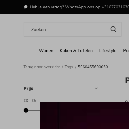
Heb je een vraag? WhatsApp ons op +3162703163
Wonen
Koken & Tafelen
Lifestyle
Pa
Terug naar overzicht
Tags
5060455690060
Prijs
€0
-
€5
0