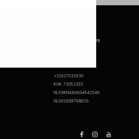
Over ons
Best Brands For Living
Kattegat 6A
3446 CL Woerden
Nederland
+31627031630
KVK: 73052302
NL59KNAB0604541546
NL001689768B15