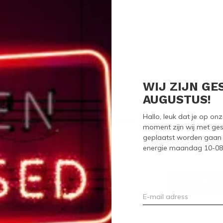
Seen 0 of the 0 pr
WIJ ZIJN GE
AUGUSTUS!
Hallo, leuk dat je op o
Meld je aan voor onze nieuwsbrief
moment zijn wij met ges
geplaatst worden gaan 
Ontvang de nieuwste aanbiedingen en promoties
energie maandag 10-08-2
ABON