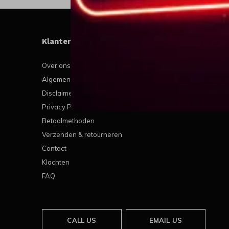
Klantenservice
Mijn
Over ons
Regis
Algemene voorwaarden
Mijn b
Disclaimer
Mijn t
Privacy Policy
Mijn v
Betaalmethoden
Verzenden & retourneren
Contact
Klachten
FAQ
CALL US
EMAIL US