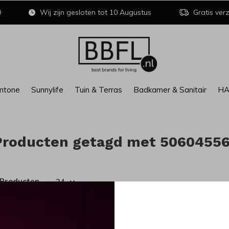
0
Wij zijn gesloten tot 10 Augustus
Gratis verz
ntone
Sunnylife
Tuin & Terras
Badkamer & Sanitair
H
Producten getagd met 5060455
 Producten