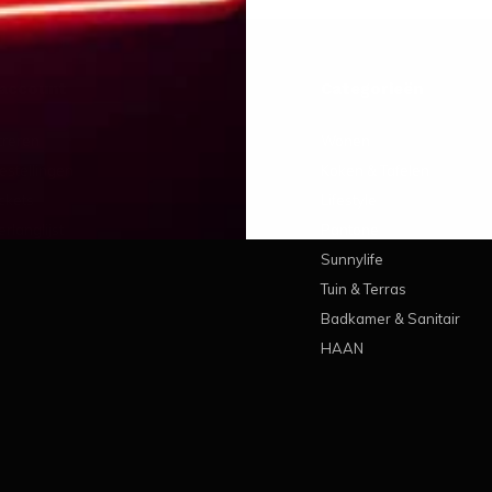
 account
Categorieën
treren
Wonen
estellingen
Koken & Tafelen
ickets
Lifestyle
erlanglijst
Pantone
Sunnylife
Tuin & Terras
Badkamer & Sanitair
HAAN