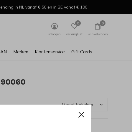
ending in NL vanaf € 50 en in BE vanaf € 100
0
0
inloggen
verlanglijst
winkelwagen
AAN
Merken
Klantenservice
Gift Cards
690060