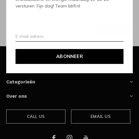
versturen. Fijn dag! Team bbfl.nl
Ontvang de nieuwste aanbiedingen en promoties
ABONNEER
Klantenservice
ABONNEER
Mijn account
Categorieën
Over ons
CALL US
EMAIL US