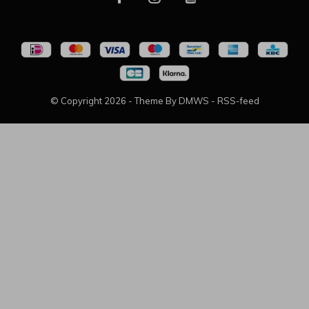
© Copyright
2026
- Theme By
DMWS
-
RSS-feed