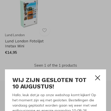
Lund London
Lund London Fotolijst
Instax Mini
€14,95
Seen 1 of the 1 products
WIJ ZIJN GESLOTEN TOT
10 AUGUSTUS!
Hallo, leuk dat je op onze webshop komt kijken! Op
Meld je aan voor onze
het moment zijn wij met gesloten. Bestellingen die
vandaag geplaatst worden gaan wij weer met veel
nieuwsbrief
enthousiasme en energie maandag 10-08-26