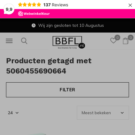
×
137
Reviews
9,9
Wij zijn gesloten tot 10 Augustus
0
0
Producten getagd met
5060455690664
FILTER