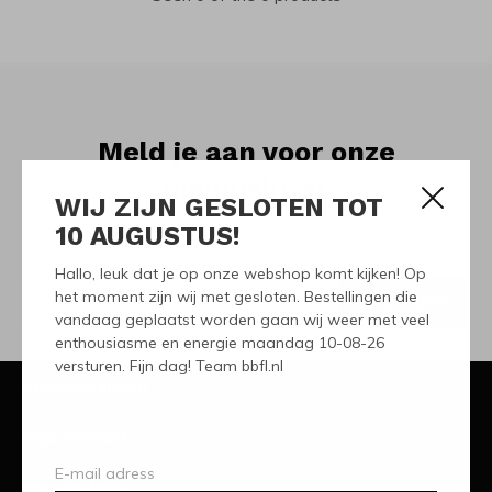
Meld je aan voor onze
nieuwsbrief
WIJ ZIJN GESLOTEN TOT
10 AUGUSTUS!
Ontvang de nieuwste aanbiedingen en promoties
Hallo, leuk dat je op onze webshop komt kijken! Op
het moment zijn wij met gesloten. Bestellingen die
ABONNEER
vandaag geplaatst worden gaan wij weer met veel
enthousiasme en energie maandag 10-08-26
versturen. Fijn dag! Team bbfl.nl
Klantenservice
Mijn account
Categorieën