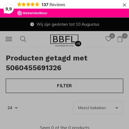
×
137
Reviews
9,9
Wij zijn gesloten tot 10 Augustus
0
0
Producten getagd met
5060455691326
FILTER
Seen 0 of the 0 products