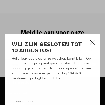
Meld je aan voor onze
nieuwsbrief
WIJ ZIJN GESLOTEN TOT
10 AUGUSTUS!
Ontvang de nieuwste aanbiedingen en promoties
Hallo, leuk dat je op onze webshop komt kijken! Op
het moment zijn wij met gesloten. Bestellingen die
ABONNEER
vandaag geplaatst worden gaan wij weer met veel
enthousiasme en energie maandag 10-08-26
versturen. Fijn dag! Team bbfl.nl
Klantenservice
Mijn account
Categorieën