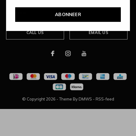
Over ons
ABONNEER
CALL US
EMAIL US
© Copyright
2026
- Theme By
DMWS
-
RSS-feed