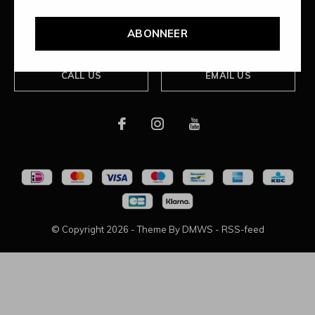
Over ons
ABONNEER
CALL US
EMAIL US
© Copyright
2026
- Theme By
DMWS
-
RSS-feed