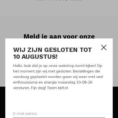
Meld je aan voor onze
nieuwsbrief
WIJ ZIJN GESLOTEN TOT
10 AUGUSTUS!
Ontvang de nieuwste aanbiedingen en promoties
Hallo, leuk dat je op onze webshop komt kijken! Op
het moment zijn wij met gesloten. Bestellingen die
ABONNEER
vandaag geplaatst worden gaan wij weer met veel
enthousiasme en energie maandag 10-08-26
versturen. Fijn dag! Team bbfl.nl
Klantenservice
Mijn account
Categorieën