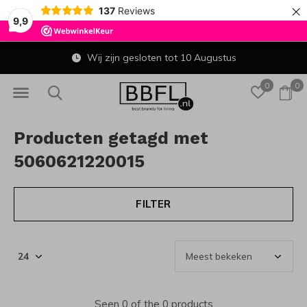
×
137
Reviews
9,9
Wij zijn gesloten tot 10 Augustus
0
0
Producten getagd met
5060621220015
FILTER
Seen 0 of the 0 products