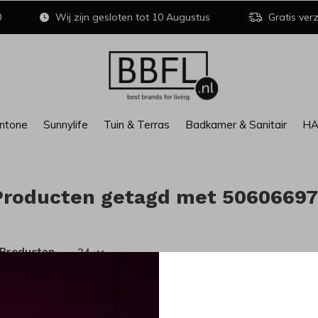
0
Wij zijn gesloten tot 10 Augustus
Gratis verz
ntone
Sunnylife
Tuin & Terras
Badkamer & Sanitair
H
Producten getagd met 5060669
 Producten