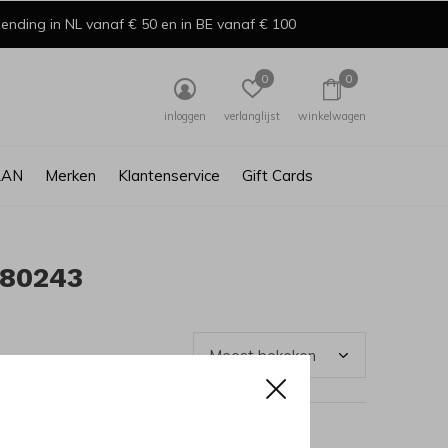
ending in NL vanaf € 50 en in BE vanaf € 100
0
0
inloggen
verlanglijst
winkelwagen
AAN
Merken
Klantenservice
Gift Cards
780243