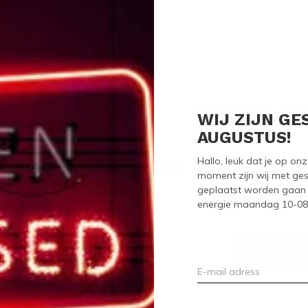
Seen 0 of the 0 pr
WIJ ZIJN GE
AUGUSTUS!
Hallo, leuk dat je op o
Meld je aan voor onze nieuwsbrief
moment zijn wij met ges
geplaatst worden gaan 
Ontvang de nieuwste aanbiedingen en promoties
energie maandag 10-08-2
ABON