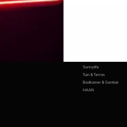
 account
Categorieën
treren
Wonen
estellingen
Koken & Tafelen
ickets
Lifestyle
erlanglijst
Pantone
Sunnylife
Tuin & Terras
Badkamer & Sanitair
HAAN