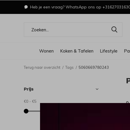
Heb je een vraag? WhatsApp ons op +3162703163
Wonen
Koken & Tafelen
Lifestyle
Pa
Terug naar overzicht
Tags
5060669780243
Prijs
€0
-
€5
0