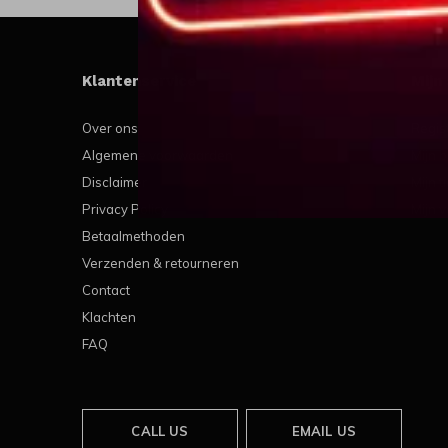
Klantenservice
Mijn
Over ons
Regis
Algemene voorwaarden
Mijn b
Disclaimer
Mijn t
Privacy Policy
Mijn v
Betaalmethoden
Verzenden & retourneren
Contact
Klachten
FAQ
CALL US
EMAIL US