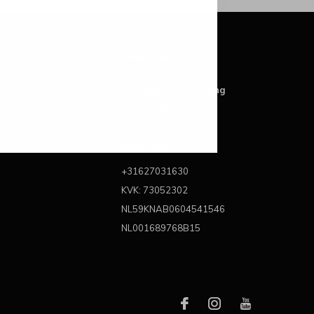
Over ons
Best Brands For Living
Kattegat 6A
3446 CL Woerden
Nederland
+31627031630
KVK: 73052302
NL59KNAB0604541546
NL001689768B15