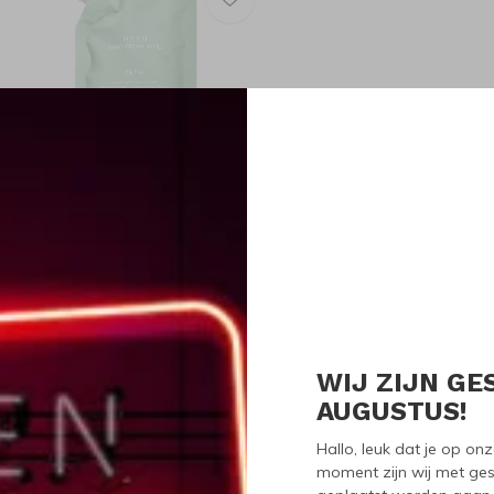
AAN
AAN Handcrème Refill Pack Fig
zz
17,90
WIJ ZIJN GE
Seen 1 of the 1 pr
AUGUSTUS!
Hallo, leuk dat je op o
moment zijn wij met ges