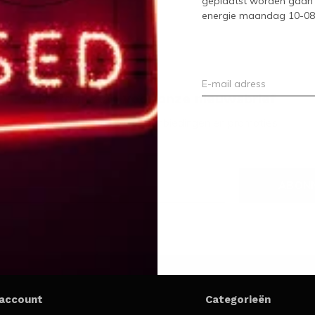
geplaatst worden gaan 
energie maandag 10-08-2
Meld je aan voor onze nieuwsbrief
Ontvang de nieuwste aanbiedingen en promoties
ABON
 account
Categorieën