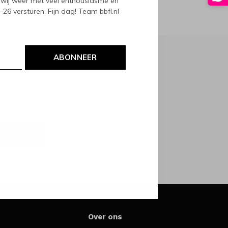
wij weer met veel enthousiasme en
6 versturen. Fijn dag! Team bbfl.nl
ABONNEER
NEER
Over ons