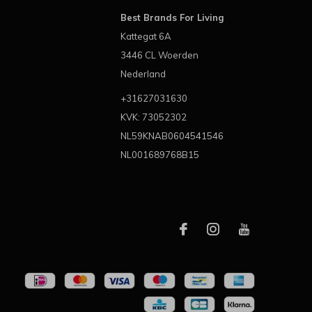
Best Brands For Living
Kattegat 6A
3446 CL Woerden
Nederland
+31627031630
KVK: 73052302
NL59KNAB0604541546
NL001689768B15