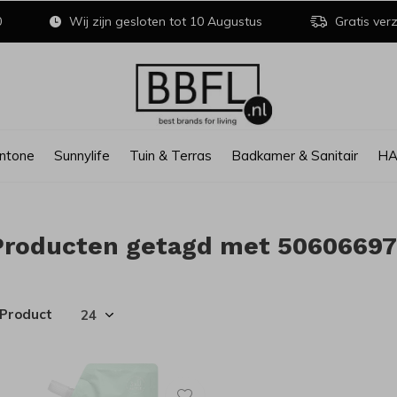
0
Wij zijn gesloten tot 10 Augustus
Gratis verz
ntone
Sunnylife
Tuin & Terras
Badkamer & Sanitair
H
Producten getagd met 50606697
 Product