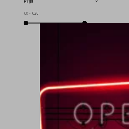
Prijs
€0
-
€20
H
H
Fi
€