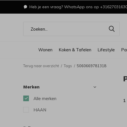
Heb je een vraag? WhatsApp ons op +3162703163
Wonen
Koken & Tafelen
Lifestyle
Pa
Terug naar overzicht
Tags
5060669781318
Merken
Alle merken
1
HAAN