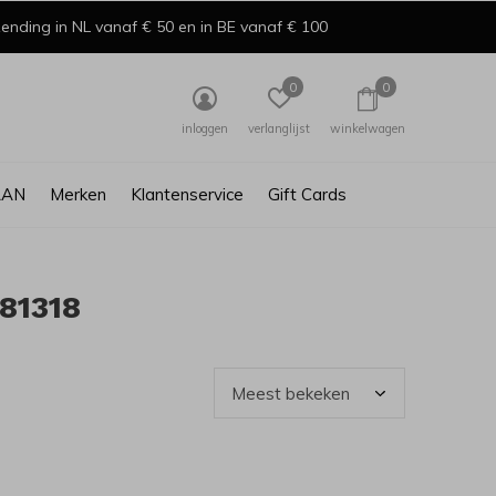
ending in NL vanaf € 50 en in BE vanaf € 100
0
0
inloggen
verlanglijst
winkelwagen
AAN
Merken
Klantenservice
Gift Cards
81318