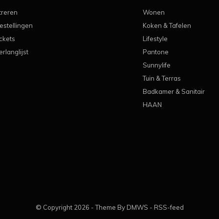
treren
Wonen
estellingen
Koken & Tafelen
ickets
Lifestyle
erlanglijst
Pantone
Sunnylife
Tuin & Terras
Badkamer & Sanitair
HAAN
© Copyright
2026
- Theme By
DMWS
-
RSS-feed