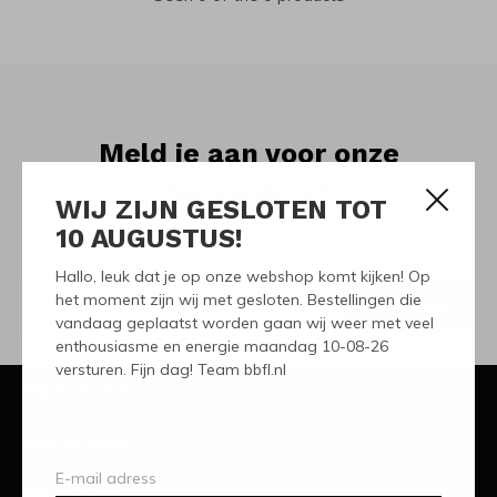
Meld je aan voor onze
nieuwsbrief
WIJ ZIJN GESLOTEN TOT
10 AUGUSTUS!
Ontvang de nieuwste aanbiedingen en promoties
Hallo, leuk dat je op onze webshop komt kijken! Op
het moment zijn wij met gesloten. Bestellingen die
ABONNEER
vandaag geplaatst worden gaan wij weer met veel
enthousiasme en energie maandag 10-08-26
versturen. Fijn dag! Team bbfl.nl
Klantenservice
Mijn account
Categorieën