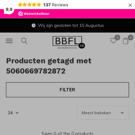
×
137
Reviews
9,9
Wij zijn gesloten tot 10 Augustus
0
0
Producten getagd met
5060669782872
FILTER
Seen 0 of the 0 products