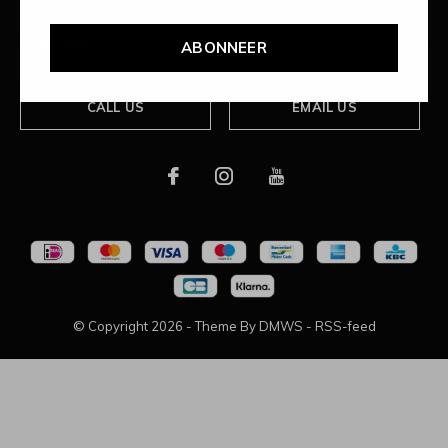
Over ons
ABONNEER
CALL US
EMAIL US
© Copyright
2026
- Theme By
DMWS
-
RSS-feed