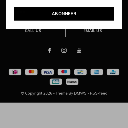
Over ons
ABONNEER
CALL US
EMAIL US
© Copyright
2026
- Theme By
DMWS
-
RSS-feed