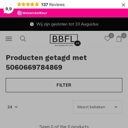
×
137
Reviews
9,9
Wij zijn gesloten tot 10 Augustus
0
0
Producten getagd met
5060669784869
FILTER
Seen 0 of the 0 products