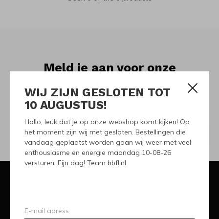
Meld je aan voor onze
nieuwsbrief
WIJ ZIJN GESLOTEN TOT
10 AUGUSTUS!
Ontvang de nieuwste aanbiedingen en promoties
Hallo, leuk dat je op onze webshop komt kijken! Op
het moment zijn wij met gesloten. Bestellingen die
ABONNEER
vandaag geplaatst worden gaan wij weer met veel
enthousiasme en energie maandag 10-08-26
versturen. Fijn dag! Team bbfl.nl
Klantenservice
Mijn account
Categorieën