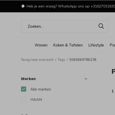
Heb je een vraag? WhatsApp ons op +3162703163
Wonen
Koken & Tafelen
Lifestyle
Pa
Terug naar overzicht
Tags
5060669786238
Merken
Alle merken
1
HAAN