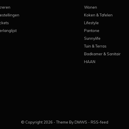
treren
Wonen
estellingen
Koken & Tafelen
ickets
Lifestyle
erlanglijst
Pantone
Sunnylife
Tuin & Terras
Badkamer & Sanitair
HAAN
© Copyright
2026
- Theme By
DMWS
-
RSS-feed