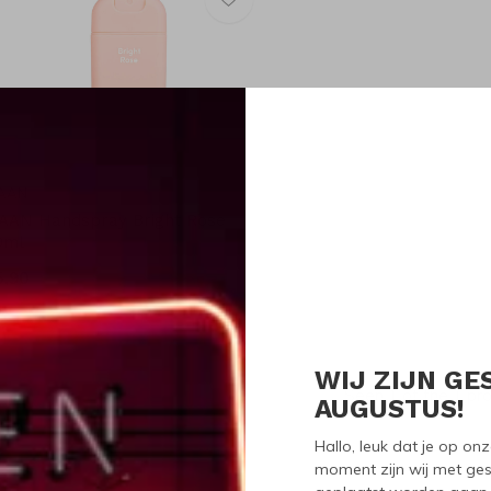
AAN
AAN Handspray Bright Rose
0ml
5,90
WIJ ZIJN GE
Seen 1 of the 1 pr
AUGUSTUS!
Hallo, leuk dat je op o
moment zijn wij met ges