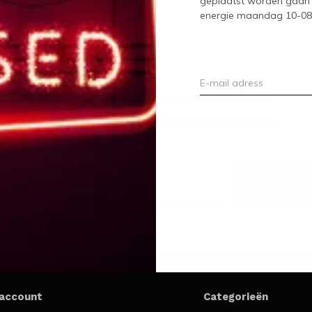
geplaatst worden gaan 
energie maandag 10-08-2
Meld je aan voor onze nieuwsbrief
Ontvang de nieuwste aanbiedingen en promoties
ABON
 account
Categorieën