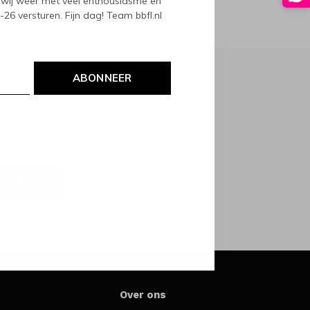
wij weer met veel enthousiasme en
6 versturen. Fijn dag! Team bbfl.nl
ABONNEER
NEER
Over ons