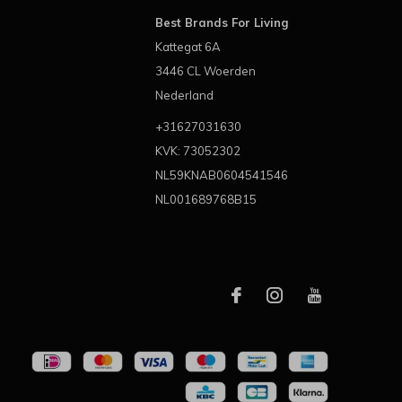
Best Brands For Living
Kattegat 6A
3446 CL Woerden
Nederland
+31627031630
KVK: 73052302
NL59KNAB0604541546
NL001689768B15