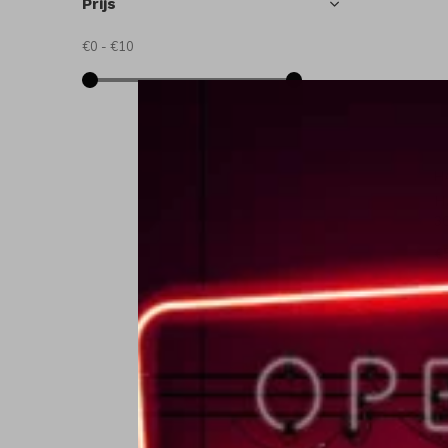
Prijs
€0
-
€10
H
H
3
€