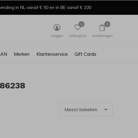
ending in NL vanaf € 50 en in BE vanaf € 100
0
0
inloggen
verlanglijst
winkelwagen
AAN
Merken
Klantenservice
Gift Cards
786238