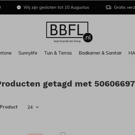
0
Wij zijn gesloten tot 10 Augustus
Gratis verz
ntone
Sunnylife
Tuin & Terras
Badkamer & Sanitair
H
Producten getagd met 5060669
 Product