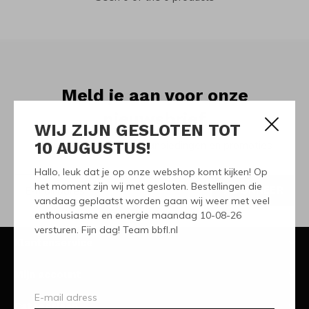
Meld je aan voor onze
nieuwsbrief
WIJ ZIJN GESLOTEN TOT
10 AUGUSTUS!
Ontvang de nieuwste aanbiedingen en promoties
Hallo, leuk dat je op onze webshop komt kijken! Op
het moment zijn wij met gesloten. Bestellingen die
ABONNEER
vandaag geplaatst worden gaan wij weer met veel
enthousiasme en energie maandag 10-08-26
versturen. Fijn dag! Team bbfl.nl
Klantenservice
Mijn account
Categorieën