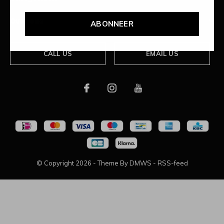
Over ons
ABONNEER
CALL US
EMAIL US
© Copyright
2026
- Theme By
DMWS
-
RSS-feed