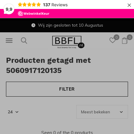
×
137
Reviews
9,9
Wij zijn gesloten tot 10 Augustus
0
0
Producten getagd met
5060917120135
FILTER
Seen 0 of the 0 products