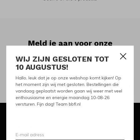
Meld je aan voor onze
nieuwsbrief
WIJ ZIJN GESLOTEN TOT
10 AUGUSTUS!
Ontvang de nieuwste aanbiedingen en promoties
Hallo, leuk dat je op onze webshop komt kijken! Op
het moment zijn wij met gesloten. Bestellingen die
ABONNEER
vandaag geplaatst worden gaan wij weer met veel
enthousiasme en energie maandag 10-08-26
versturen. Fijn dag! Team bbfl.nl
Klantenservice
Mijn account
Categorieën