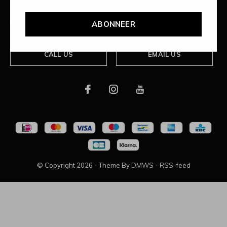
Over ons
ABONNEER
CALL US
EMAIL US
© Copyright
2026
- Theme By
DMWS
-
RSS-feed