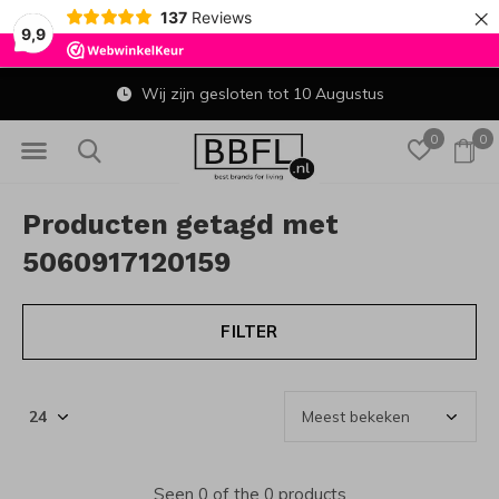
×
137
Reviews
9,9
Wij zijn gesloten tot 10 Augustus
0
0
Producten getagd met
5060917120159
FILTER
Seen 0 of the 0 products