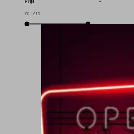
Prijs
€0
-
€15
H
H
S
€