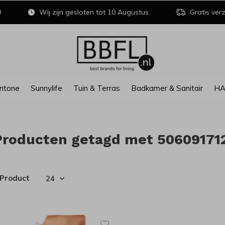
0
Wij zijn gesloten tot 10 Augustus
Gratis verz
ntone
Sunnylife
Tuin & Terras
Badkamer & Sanitair
H
Producten getagd met 50609171
 Product