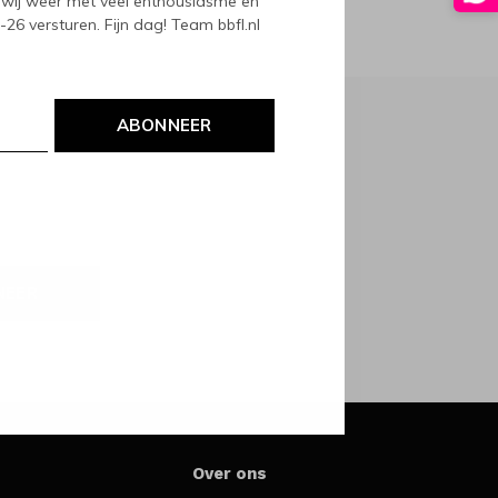
wij weer met veel enthousiasme en
6 versturen. Fijn dag! Team bbfl.nl
ABONNEER
NEER
Over ons