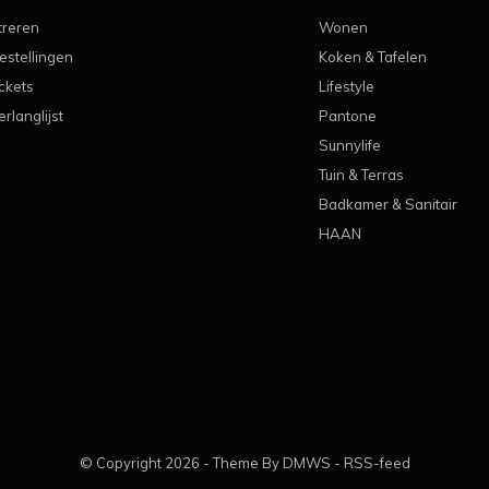
treren
Wonen
estellingen
Koken & Tafelen
ickets
Lifestyle
erlanglijst
Pantone
Sunnylife
Tuin & Terras
Badkamer & Sanitair
HAAN
© Copyright
2026
- Theme By
DMWS
-
RSS-feed