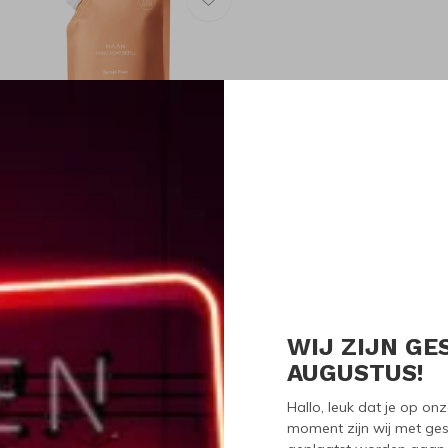
AAN
AAN Vloeibare Handzeep Refill
unset Fleur
14,90
WIJ ZIJN GE
Seen 1 of the 1 pr
AUGUSTUS!
Hallo, leuk dat je op o
moment zijn wij met ges