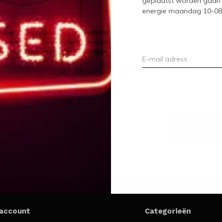
geplaatst worden gaan 
energie maandag 10-08-2
Meld je aan voor onze nieuwsbrief
Ontvang de nieuwste aanbiedingen en promoties
ABON
 account
Categorieën