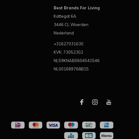
Best Brands For Living
Kattegat 6A
3446 CL Woerden
Nederland
+31627031630
KVK: 73052302
NL59KNAB0604541546
NL001689768B15