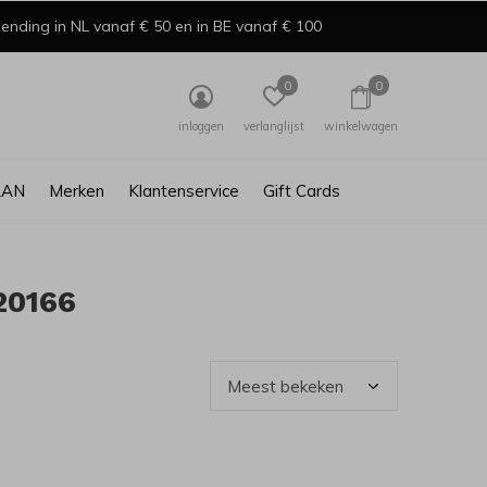
ending in NL vanaf € 50 en in BE vanaf € 100
0
0
inloggen
verlanglijst
winkelwagen
AAN
Merken
Klantenservice
Gift Cards
20166