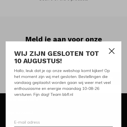
Meld je aan voor onze
nieuwsbrief
WIJ ZIJN GESLOTEN TOT
10 AUGUSTUS!
Ontvang de nieuwste aanbiedingen en promoties
Hallo, leuk dat je op onze webshop komt kijken! Op
het moment zijn wij met gesloten. Bestellingen die
ABONNEER
vandaag geplaatst worden gaan wij weer met veel
enthousiasme en energie maandag 10-08-26
versturen. Fijn dag! Team bbfl.nl
Klantenservice
Mijn account
Categorieën