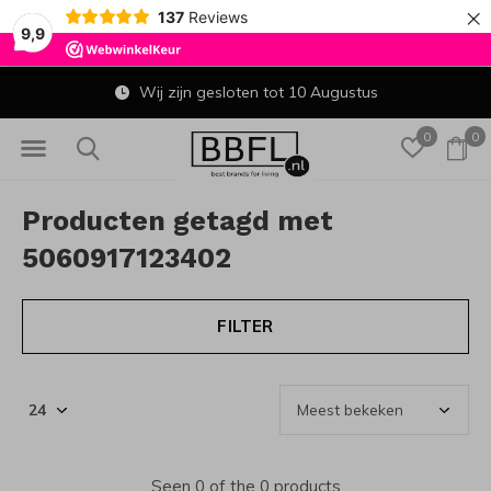
×
137
Reviews
9,9
Wij zijn gesloten tot 10 Augustus
0
0
Producten getagd met
5060917123402
FILTER
Seen 0 of the 0 products