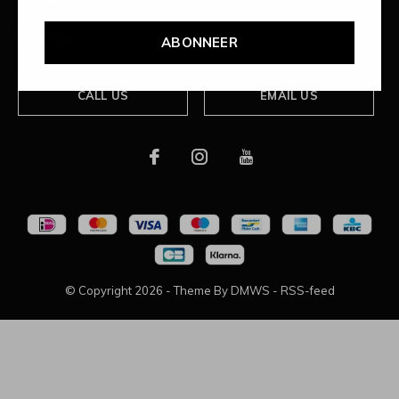
Over ons
ABONNEER
CALL US
EMAIL US
© Copyright
2026
- Theme By
DMWS
-
RSS-feed