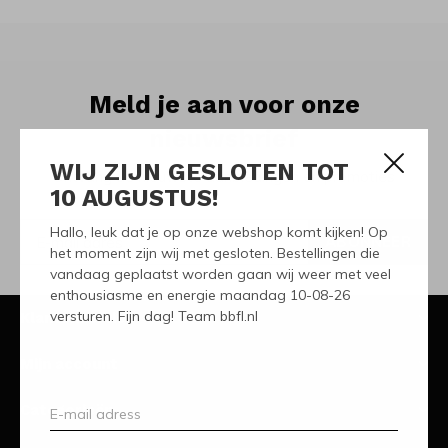
Meld je aan voor onze
nieuwsbrief
WIJ ZIJN GESLOTEN TOT
Ontvang de nieuwste aanbiedingen en promoties
10 AUGUSTUS!
Hallo, leuk dat je op onze webshop komt kijken! Op
ABONNEER
het moment zijn wij met gesloten. Bestellingen die
vandaag geplaatst worden gaan wij weer met veel
enthousiasme en energie maandag 10-08-26
versturen. Fijn dag! Team bbfl.nl
Klantenservice
Mijn account
Categorieën