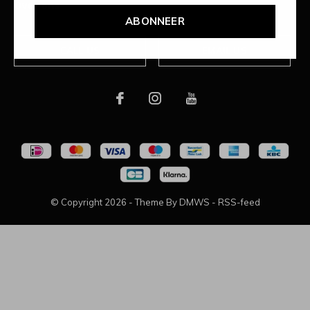
Over ons
ABONNEER
CALL US
EMAIL US
© Copyright
2026
- Theme By
DMWS
-
RSS-feed