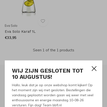
Eva Solo
Eva Solo Karaf 1L
€33,95
Seen 1 of the 1 products
WIJ ZIJN GESLOTEN TOT
10 AUGUSTUS!
Meld je aan voor onze
Hallo, leuk dat je op onze webshop komt kijken! Op
het moment zijn wij met gesloten. Bestellingen die
nieuwsbrief
vandaag geplaatst worden gaan wij weer met veel
enthousiasme en energie maandag 10-08-26
Ontvang de nieuwste aanbiedingen en promoties
versturen. Fijn dag! Team bbfl.nl