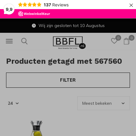
×
137
Reviews
9,9
Wij zijn gesloten tot 10 Augustus
0
0
Producten getagd met 567560
FILTER