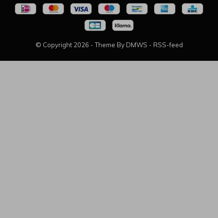
© Copyright
2026
- Theme By
DMWS
-
RSS-feed