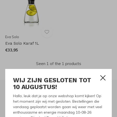
Eva Solo
Eva Solo Karaf 1L
€33,95
Seen 1 of the 1 products
WIJ ZIJN GESLOTEN TOT
10 AUGUSTUS!
Hallo, leuk dat je op onze webshop komt kijken! Op
Meld je aan voor onze
het moment zijn wij met gesloten. Bestellingen die
vandaag geplaatst worden gaan wij weer met veel
nieuwsbrief
enthousiasme en energie maandag 10-08-26