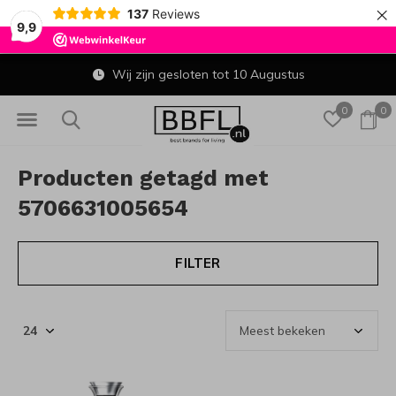
×
137
Reviews
9,9
Wij zijn gesloten tot 10 Augustus
0
0
Producten getagd met
5706631005654
FILTER