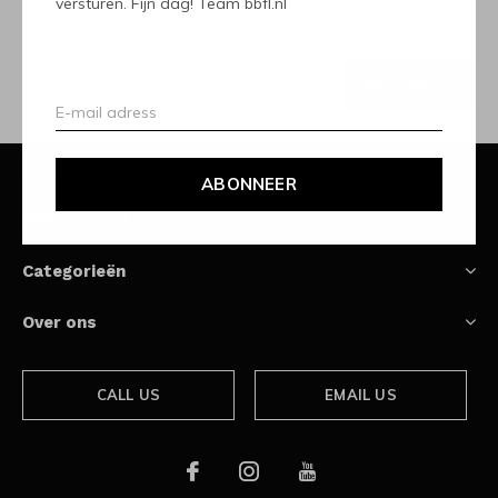
versturen. Fijn dag! Team bbfl.nl
Ontvang de nieuwste aanbiedingen en promoties
ABONNEER
Klantenservice
ABONNEER
Mijn account
Categorieën
Over ons
CALL US
EMAIL US