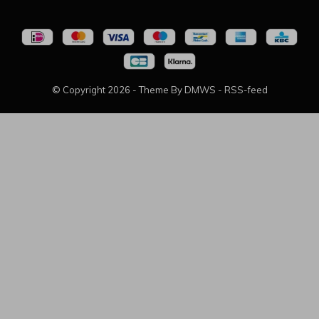
© Copyright
2026
- Theme By
DMWS
-
RSS-feed