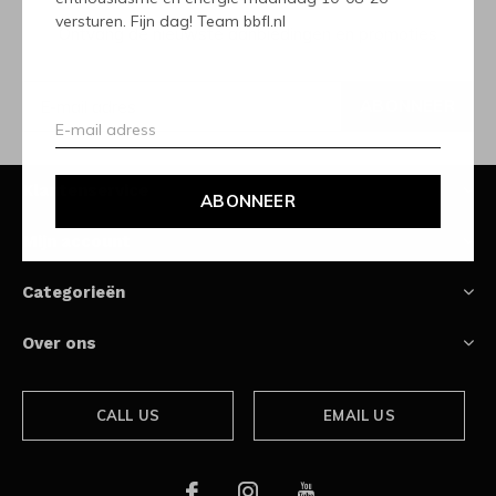
versturen. Fijn dag! Team bbfl.nl
Ontvang de nieuwste aanbiedingen en promoties
ABONNEER
Klantenservice
ABONNEER
Mijn account
Categorieën
Over ons
CALL US
EMAIL US