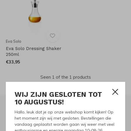
Eva Solo
Eva Solo Dressing Shaker
250ml
€33,95
Seen 1 of the 1 products
WIJ ZIJN GESLOTEN TOT
10 AUGUSTUS!
Hallo, leuk dat je op onze webshop komt kijken! Op
Meld je aan voor onze
het moment zijn wij met gesloten. Bestellingen die
vandaag geplaatst worden gaan wij weer met veel
nieuwsbrief
enthousiasme en energie maandag 10-08-26