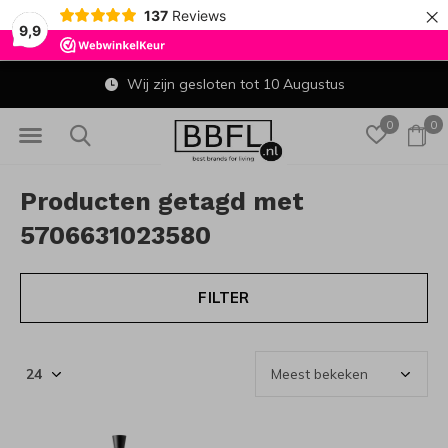
×
137
Reviews
9,9
Wij zijn gesloten tot 10 Augustus
0
0
Producten getagd met
5706631023580
FILTER