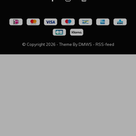
© Copyright
2026
- Theme By
DMWS
-
RSS-feed