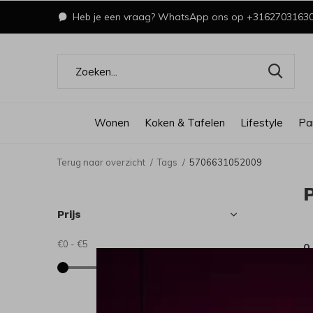
Heb je een vraag? WhatsApp ons op +3162703163
Wonen
Koken & Tafelen
Lifestyle
Pa
Terug naar overzicht
Tags
5706631052009
Prijs
€0
-
€5
0