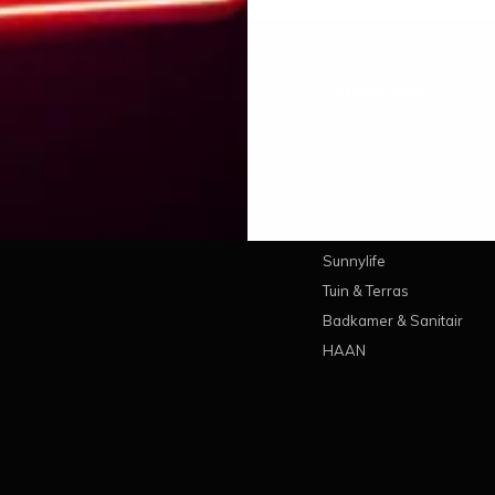
 account
Categorieën
treren
Wonen
estellingen
Koken & Tafelen
ickets
Lifestyle
erlanglijst
Pantone
Sunnylife
Tuin & Terras
Badkamer & Sanitair
HAAN