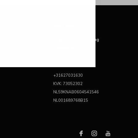
Over ons
Best Brands For Living
Kattegat 6A
3446 CL Woerden
Nederland
+31627031630
KVK: 73052302
NL59KNAB0604541546
NL001689768B15