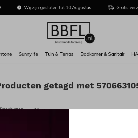
0
Wij zijn gesloten tot 10 Augustus
Gratis verz
ntone
Sunnylife
Tuin & Terras
Badkamer & Sanitair
H
Producten getagd met 57066310
 Producten