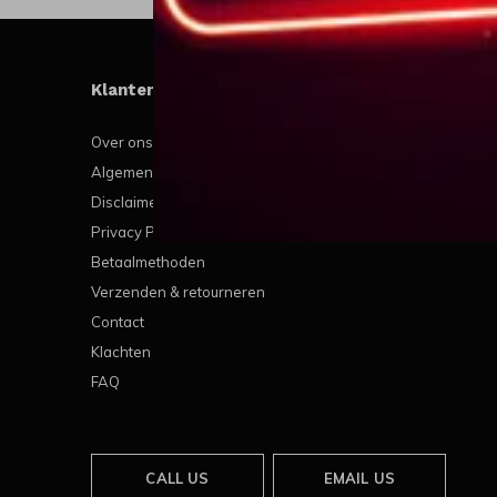
Klantenservice
Mijn
Over ons
Regis
Algemene voorwaarden
Mijn b
Disclaimer
Mijn t
Privacy Policy
Mijn v
Betaalmethoden
Verzenden & retourneren
Contact
Klachten
FAQ
CALL US
EMAIL US