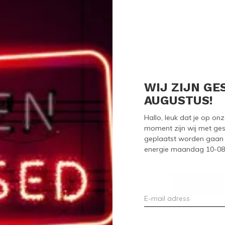
Seen 0 of the 0 pr
WIJ ZIJN GE
AUGUSTUS!
Hallo, leuk dat je op o
Meld je aan voor onze nieuwsbrief
moment zijn wij met ges
geplaatst worden gaan 
Ontvang de nieuwste aanbiedingen en promoties
energie maandag 10-08-2
ABON