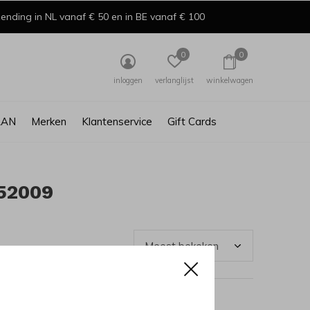
ending in NL vanaf € 50 en in BE vanaf € 100
0
0
inloggen
verlanglijst
winkelwagen
AAN
Merken
Klantenservice
Gift Cards
52009