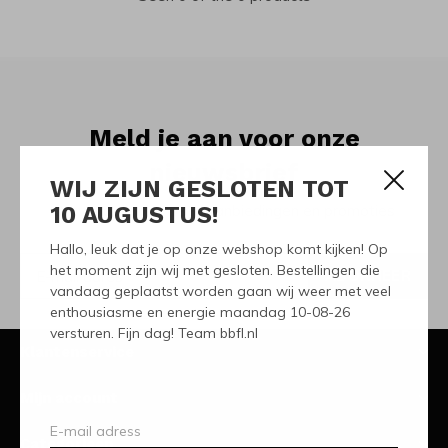
Meld je aan voor onze
nieuwsbrief
WIJ ZIJN GESLOTEN TOT
10 AUGUSTUS!
Ontvang de nieuwste aanbiedingen en promoties
Hallo, leuk dat je op onze webshop komt kijken! Op
het moment zijn wij met gesloten. Bestellingen die
ABONNEER
vandaag geplaatst worden gaan wij weer met veel
enthousiasme en energie maandag 10-08-26
versturen. Fijn dag! Team bbfl.nl
Klantenservice
Mijn account
Categorieën