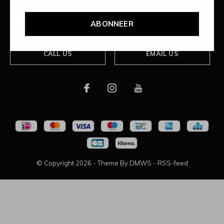
Over ons
ABONNEER
CALL US
EMAIL US
© Copyright
2026
- Theme By
DMWS
-
RSS-feed