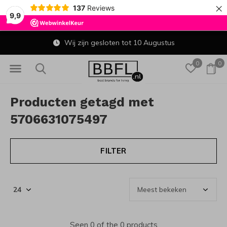
×
137
Reviews
9,9
Wij zijn gesloten tot 10 Augustus
0
0
Producten getagd met
5706631075497
FILTER
Seen 0 of the 0 products