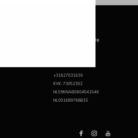
Over ons
Best Brands For Living
Kattegat 6A
3446 CL Woerden
Nederland
+31627031630
KVK: 73052302
NL59KNAB0604541546
NL001689768B15