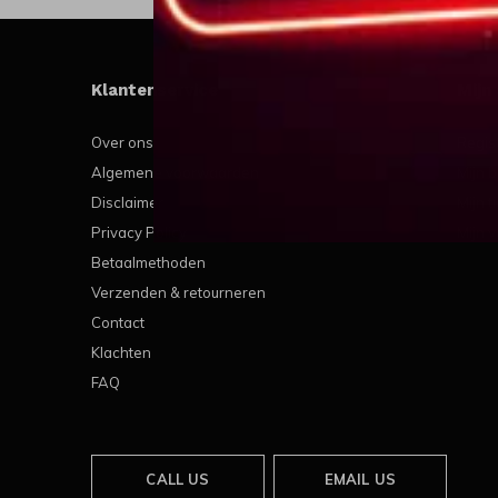
Klantenservice
Mijn
Over ons
Regis
Algemene voorwaarden
Mijn b
Disclaimer
Mijn t
Privacy Policy
Mijn v
Betaalmethoden
Verzenden & retourneren
Contact
Klachten
FAQ
CALL US
EMAIL US