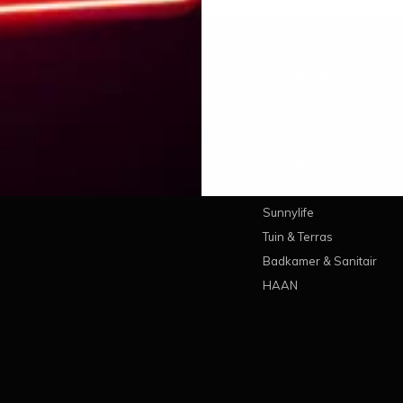
 account
Categorieën
treren
Wonen
estellingen
Koken & Tafelen
ickets
Lifestyle
erlanglijst
Pantone
Sunnylife
Tuin & Terras
Badkamer & Sanitair
HAAN