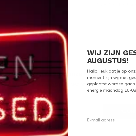
Seen 0 of the 0 pr
WIJ ZIJN GE
AUGUSTUS!
Hallo, leuk dat je op o
Meld je aan voor onze nieuwsbrief
moment zijn wij met ges
geplaatst worden gaan 
Ontvang de nieuwste aanbiedingen en promoties
energie maandag 10-08-2
ABON