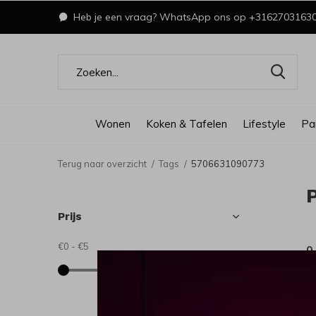
Heb je een vraag? WhatsApp ons op +3162703163
Wonen
Koken & Tafelen
Lifestyle
Pa
Terug naar overzicht
Tags
5706631090773
Prijs
€0
-
€5
0