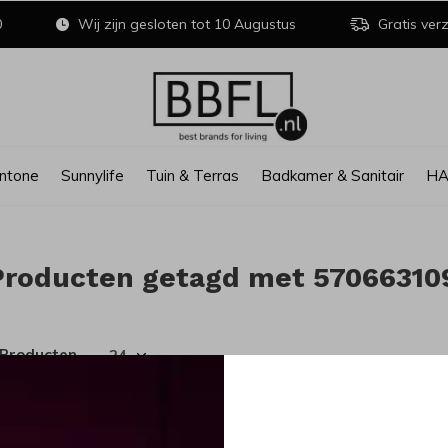
0
Wij zijn gesloten tot 10 Augustus
Gratis verz
ntone
Sunnylife
Tuin & Terras
Badkamer & Sanitair
H
Producten getagd met 57066310
 Producten