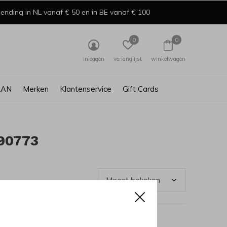
ending in NL vanaf € 50 en in BE vanaf € 100
0
0
inloggen
verlanglijst
winkelwagen
AAN
Merken
Klantenservice
Gift Cards
90773