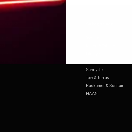
 account
Categorieën
treren
Wonen
estellingen
Koken & Tafelen
ickets
Lifestyle
erlanglijst
Pantone
Sunnylife
Tuin & Terras
Badkamer & Sanitair
HAAN