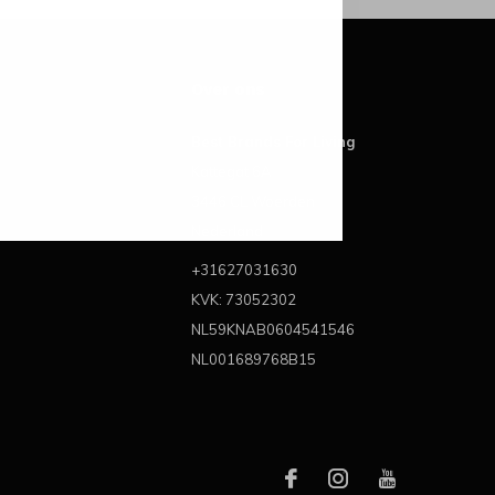
Over ons
Best Brands For Living
Kattegat 6A
3446 CL Woerden
Nederland
+31627031630
KVK: 73052302
NL59KNAB0604541546
NL001689768B15