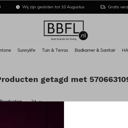
0
Wij zijn gesloten tot 10 Augustus
Gratis verz
ntone
Sunnylife
Tuin & Terras
Badkamer & Sanitair
H
Producten getagd met 57066310
 Producten