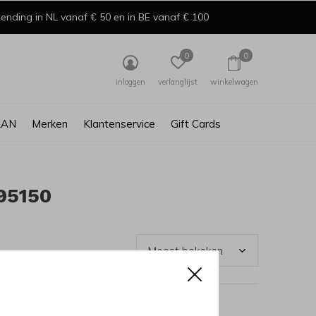
ending in NL vanaf € 50 en in BE vanaf € 100
0
0
inloggen
verlanglijst
winkelwagen
AAN
Merken
Klantenservice
Gift Cards
95150