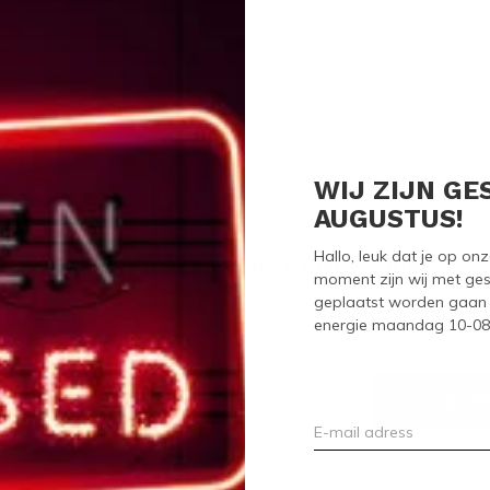
Seen 0 of the 0 pr
WIJ ZIJN GE
AUGUSTUS!
Hallo, leuk dat je op o
Meld je aan voor onze nieuwsbrief
moment zijn wij met ges
geplaatst worden gaan 
Ontvang de nieuwste aanbiedingen en promoties
energie maandag 10-08-2
ABON