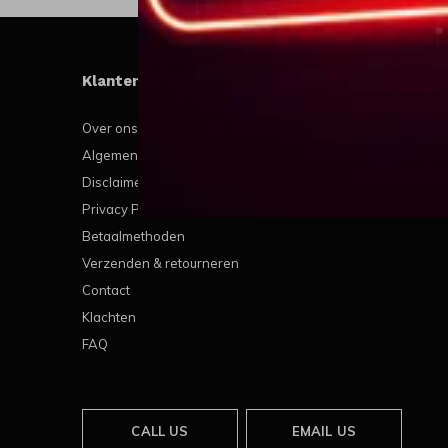
Klantenservice
Mijn
Over ons
Regis
Algemene voorwaarden
Mijn b
Disclaimer
Mijn t
Privacy Policy
Mijn v
Betaalmethoden
Verzenden & retourneren
Contact
Klachten
FAQ
CALL US
EMAIL US