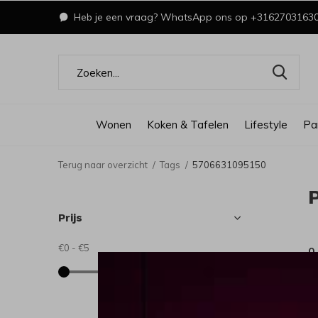
Heb je een vraag? WhatsApp ons op +3162703163
Wonen
Koken & Tafelen
Lifestyle
Pa
Terug naar overzicht
Tags
5706631095150
Prijs
€0
-
€5
0