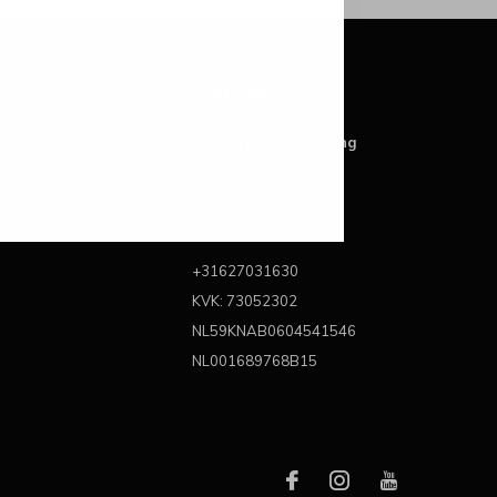
Over ons
Best Brands For Living
Kattegat 6A
3446 CL Woerden
Nederland
+31627031630
KVK: 73052302
NL59KNAB0604541546
NL001689768B15