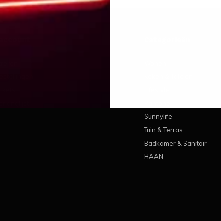
 account
Categorieën
treren
Wonen
estellingen
Koken & Tafelen
ickets
Lifestyle
erlanglijst
Pantone
Sunnylife
Tuin & Terras
Badkamer & Sanitair
HAAN