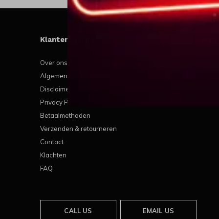
Klantenservice
Mijn
Over ons
Regis
Algemene voorwaarden
Mijn b
Disclaimer
Mijn t
Privacy Policy
Mijn v
Betaalmethoden
Verzenden & retourneren
Contact
Klachten
FAQ
CALL US
EMAIL US