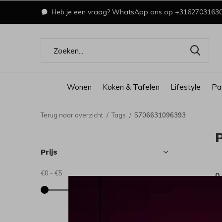
Heb je een vraag? WhatsApp ons op +3162703163
Wonen
Koken & Tafelen
Lifestyle
Pa
Terug naar overzicht
Tags
5706631096393
Prijs
€0
-
€5
0