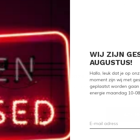
Seen 0 of the 0 pr
WIJ ZIJN GE
AUGUSTUS!
Hallo, leuk dat je op o
Meld je aan voor onze nieuwsbrief
moment zijn wij met ges
geplaatst worden gaan 
Ontvang de nieuwste aanbiedingen en promoties
energie maandag 10-08-2
ABON