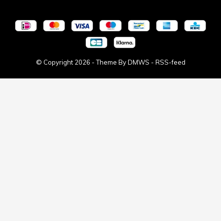
© Copyright
2026
- Theme By
DMWS
-
RSS-feed