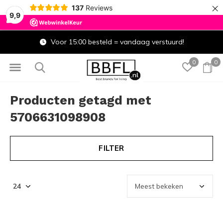
×
137
Reviews
9,9
Voor 15:00 besteld = vandaag verstuurd!
0
0
Producten getagd met
5706631098908
FILTER