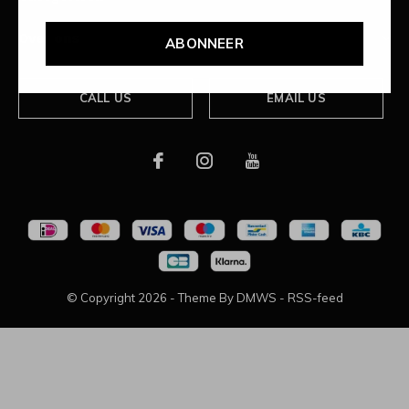
Over ons
ABONNEER
CALL US
EMAIL US
© Copyright
2026
- Theme By
DMWS
-
RSS-feed