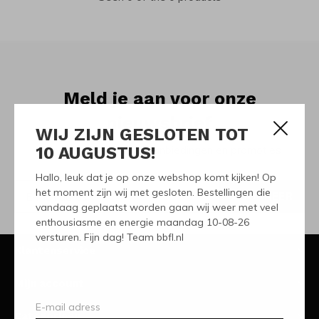
Meld je aan voor onze
nieuwsbrief
WIJ ZIJN GESLOTEN TOT
10 AUGUSTUS!
Ontvang de nieuwste aanbiedingen en promoties
Hallo, leuk dat je op onze webshop komt kijken! Op
het moment zijn wij met gesloten. Bestellingen die
ABONNEER
vandaag geplaatst worden gaan wij weer met veel
enthousiasme en energie maandag 10-08-26
versturen. Fijn dag! Team bbfl.nl
Klantenservice
Mijn account
Categorieën