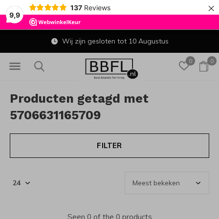
×
137
Reviews
9,9
Wij zijn gesloten tot 10 Augustus
0
0
Producten getagd met
5706631165709
FILTER
Seen 0 of the 0 products