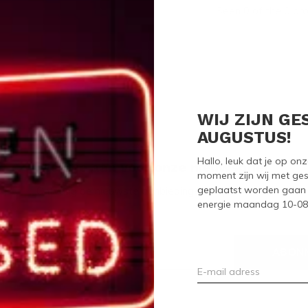
Seen 0 of the 0 pr
WIJ ZIJN GE
AUGUSTUS!
Hallo, leuk dat je op o
Meld je aan voor onze nieuwsbrief
moment zijn wij met ges
geplaatst worden gaan 
Ontvang de nieuwste aanbiedingen en promoties
energie maandag 10-08-2
ABON