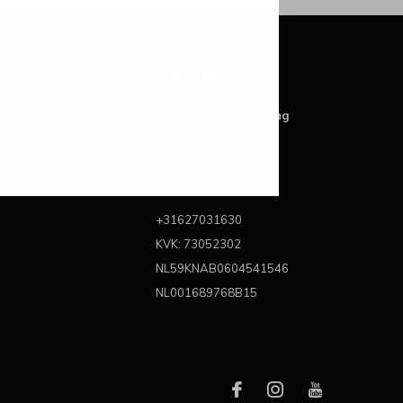
Over ons
Best Brands For Living
Kattegat 6A
3446 CL Woerden
Nederland
+31627031630
KVK: 73052302
NL59KNAB0604541546
NL001689768B15