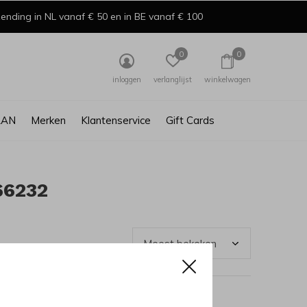
ending in NL vanaf € 50 en in BE vanaf € 100
0
0
inloggen
verlanglijst
winkelwagen
AAN
Merken
Klantenservice
Gift Cards
66232