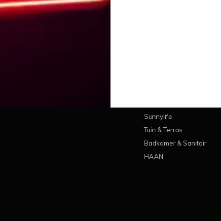
 account
Categorieën
treren
Wonen
estellingen
Koken & Tafelen
ickets
Lifestyle
erlanglijst
Pantone
Sunnylife
Tuin & Terras
Badkamer & Sanitair
HAAN