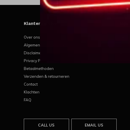
Klantenservice
Mijn
Over ons
Regis
Algemene voorwaarden
Mijn b
Disclaimer
Mijn t
Privacy Policy
Mijn v
Betaalmethoden
Verzenden & retourneren
Contact
Klachten
FAQ
CALL US
EMAIL US