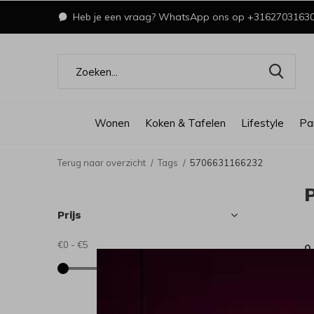
Heb je een vraag? WhatsApp ons op +3162703163
Wonen
Koken & Tafelen
Lifestyle
Pa
Terug naar overzicht
Tags
5706631166232
Prijs
€0
-
€5
0