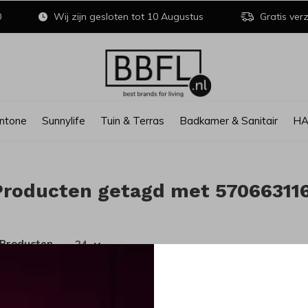
0
Wij zijn gesloten tot 10 Augustus
Gratis verz
ntone
Sunnylife
Tuin & Terras
Badkamer & Sanitair
H
Producten getagd met 57066311
 Producten