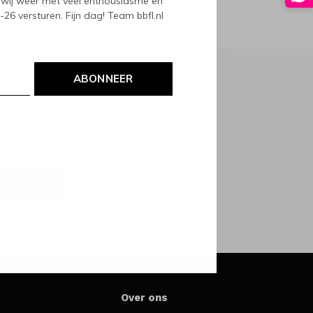
wij weer met veel enthousiasme en
6 versturen. Fijn dag! Team bbfl.nl
ABONNEER
NEER
Over ons