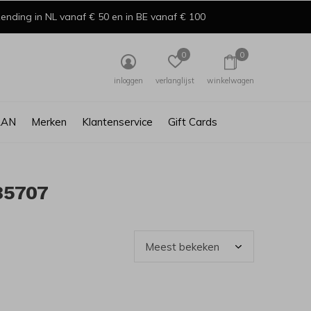
ending in NL vanaf € 50 en in BE vanaf € 100
0
0
inloggen
verlanglijst
winkelwagen
AAN
Merken
Klantenservice
Gift Cards
85707