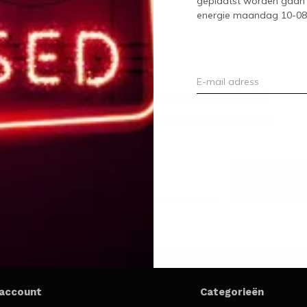
geplaatst worden gaan 
energie maandag 10-08-2
Meld je aan voor onze nieuwsbrief
Ontvang de nieuwste aanbiedingen en promoties
ABON
 account
Categorieën