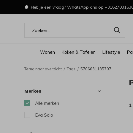
Heb je een vraag? WhatsApp ons op +3162703163
Wonen
Koken & Tafelen
Lifestyle
Pa
Terug naar overzicht
Tags
5706631185707
Merken
Alle merken
1
Eva Solo