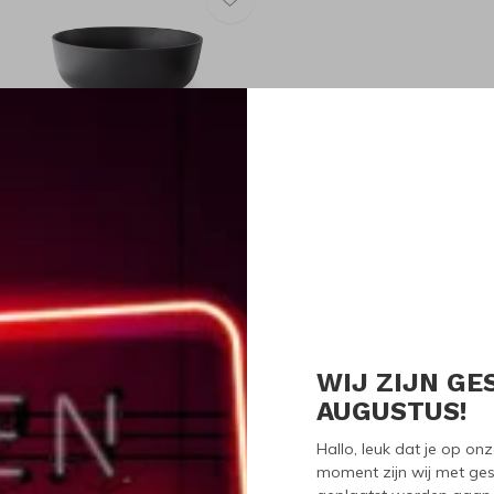
a Solo
va Solo Nordic Kitchen Schaal
,2L
43,95
WIJ ZIJN GE
Seen 1 of the 1 pr
AUGUSTUS!
Hallo, leuk dat je op o
moment zijn wij met ges