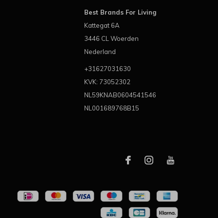
Best Brands For Living
Kattegat 6A
3446 CL Woerden
Nederland
+31627031630
KVK: 73052302
NL59KNAB0604541546
NL001689768B15