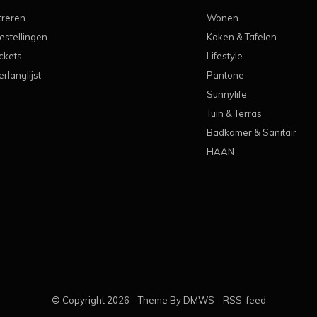
treren
Wonen
estellingen
Koken & Tafelen
ickets
Lifestyle
erlanglijst
Pantone
Sunnylife
Tuin & Terras
Badkamer & Sanitair
HAAN
© Copyright
2026
- Theme By
DMWS
-
RSS-feed