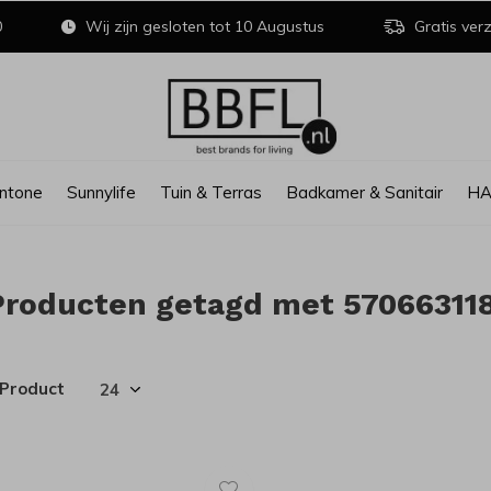
0
Wij zijn gesloten tot 10 Augustus
Gratis verz
ntone
Sunnylife
Tuin & Terras
Badkamer & Sanitair
H
Producten getagd met 57066311
 Product