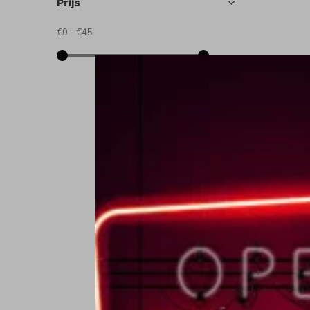
Prijs
€0
-
€45
Ev
E
3
€