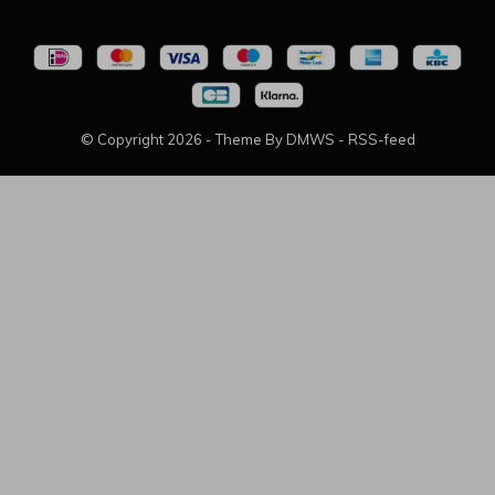
© Copyright
2026
- Theme By
DMWS
-
RSS-feed