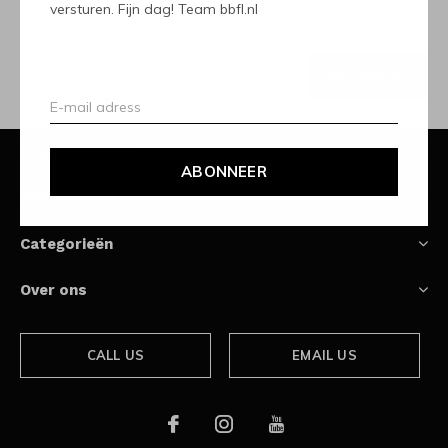
versturen. Fijn dag! Team bbfl.nl
Ontvang de nieuwste aanbiedingen en promoties
ABONNEER
Klantenservice
ABONNEER
Mijn account
Categorieën
Over ons
CALL US
EMAIL US