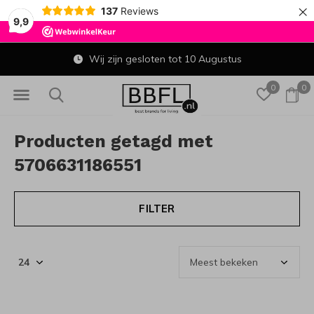
×
137
Reviews
9,9
Wij zijn gesloten tot 10 Augustus
0
0
Producten getagd met
5706631186551
FILTER