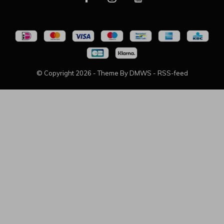
© Copyright
2026
- Theme By
DMWS
-
RSS-feed