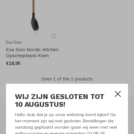
Eva Solo
Eva Solo Nordic Kitchen
Opscheplepel Klein
€18,95
Seen 1 of the 1 products
WIJ ZIJN GESLOTEN TOT
10 AUGUSTUS!
Hallo, leuk dat je op onze webshop komt kijken! Op
Meld je aan voor onze
het moment zijn wij met gesloten. Bestellingen die
vandaag geplaatst worden gaan wij weer met veel
nieuwsbrief
enthousiasme en energie maandag 10-08-26