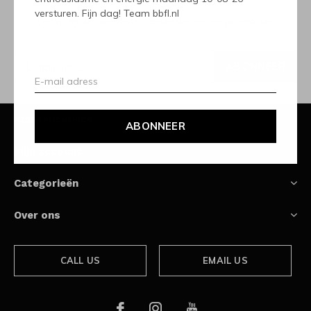
versturen. Fijn dag! Team bbfl.nl
Ontvang de nieuwste aanbiedingen en promoties
ABONNEER
Klantenservice
ABONNEER
Mijn account
Categorieën
Over ons
CALL US
EMAIL US