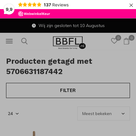
×
137
Reviews
9,9
Wij zijn gesloten tot 10 Augustus
0
0
Producten getagd met
5706631187442
FILTER