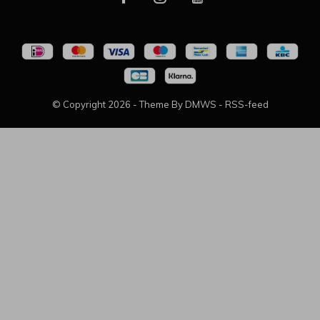
© Copyright
2026
- Theme By
DMWS
-
RSS-feed