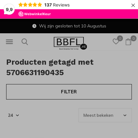
×
137
Reviews
9,9
Wij zijn gesloten tot 10 Augustus
0
0
Producten getagd met
5706631190435
FILTER