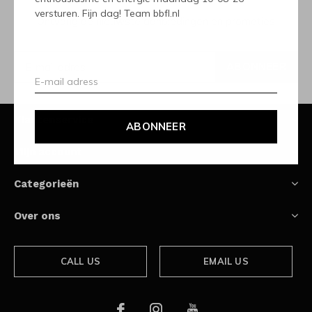
versturen. Fijn dag! Team bbfl.nl
Ontvang de nieuwste aanbiedingen en promoties
ABONNEER
Klantenservice
ABONNEER
Mijn account
Categorieën
Over ons
CALL US
EMAIL US