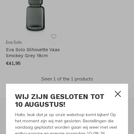
Eva Solo
Eva Solo Silhouette Vaas
Smokey Grey 18cm
€41,95
Seen 1 of the 1 products
WIJ ZIJN GESLOTEN TOT
10 AUGUSTUS!
Hallo, leuk dat je op onze webshop komt kijken! Op
Meld je aan voor onze
het moment zijn wij met gesloten. Bestellingen die
vandaag geplaatst worden gaan wij weer met veel
nieuwsbrief
enthousiasme en energie maandag 10-08-26