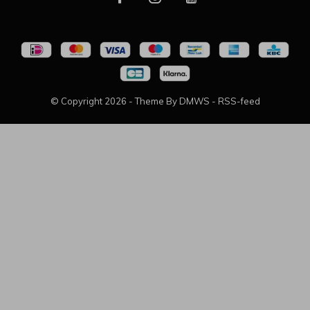
© Copyright
2026
- Theme By
DMWS
-
RSS-feed