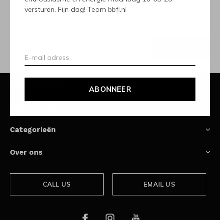
versturen. Fijn dag! Team bbfl.nl
Ontvang de nieuwste aanbiedingen en promoties
ABONNEER
Klantenservice
ABONNEER
Mijn account
Categorieën
Over ons
CALL US
EMAIL US