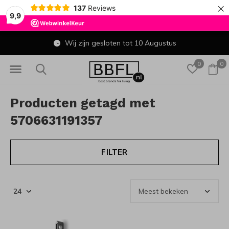
×
137
Reviews
9,9
Wij zijn gesloten tot 10 Augustus
0
0
Producten getagd met
5706631191357
FILTER