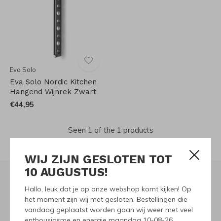
Eva Solo
Eva Solo Nordic Kitchen
Hangend Wijnrek Zwart
€44,95
Seen 1 of the 1 products
WIJ ZIJN GESLOTEN TOT
10 AUGUSTUS!
Hallo, leuk dat je op onze webshop komt kijken! Op
Meld je aan voor onze
het moment zijn wij met gesloten. Bestellingen die
vandaag geplaatst worden gaan wij weer met veel
nieuwsbrief
enthousiasme en energie maandag 10-08-26