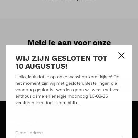
Meld je aan voor onze
nieuwsbrief
WIJ ZIJN GESLOTEN TOT
10 AUGUSTUS!
Ontvang de nieuwste aanbiedingen en promoties
Hallo, leuk dat je op onze webshop komt kijken! Op
het moment zijn wij met gesloten. Bestellingen die
ABONNEER
vandaag geplaatst worden gaan wij weer met veel
enthousiasme en energie maandag 10-08-26
versturen. Fijn dag! Team bbfl.nl
Klantenservice
Mijn account
Categorieën