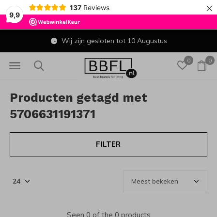
×
137
Reviews
9,9
Wij zijn gesloten tot 10 Augustus
0
0
Producten getagd met
5706631191371
FILTER
Seen 0 of the 0 products