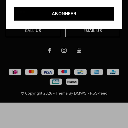
Over ons
ABONNEER
CALL US
EMAIL US
© Copyright
2026
- Theme By
DMWS
-
RSS-feed