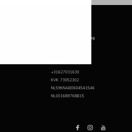
Over ons
Best Brands For Living
Kattegat 6A
3446 CL Woerden
Nederland
+31627031630
KVK: 73052302
NL59KNAB0604541546
NL001689768B15