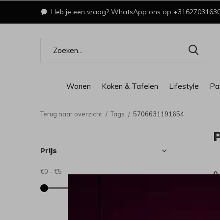
Heb je een vraag? WhatsApp ons op +3162703163
Wonen
Koken & Tafelen
Lifestyle
Pa
Terug naar overzicht
Tags
5706631191654
Prijs
€0
-
€5
0