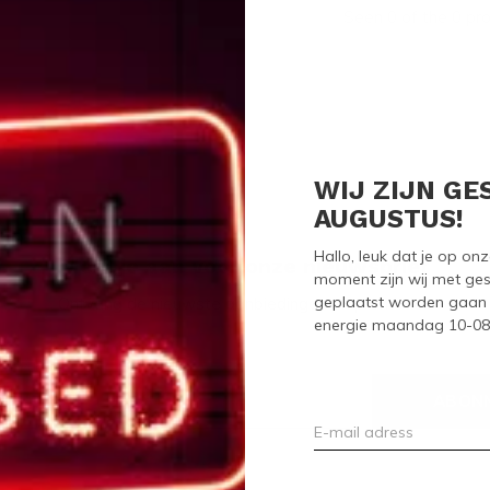
Seen 0 of the 0 pr
WIJ ZIJN GE
AUGUSTUS!
Hallo, leuk dat je op o
Meld je aan voor onze nieuwsbrief
moment zijn wij met ges
geplaatst worden gaan 
Ontvang de nieuwste aanbiedingen en promoties
energie maandag 10-08-2
ABON