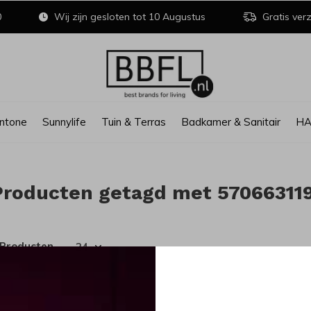
0
Wij zijn gesloten tot 10 Augustus
Gratis verz
ntone
Sunnylife
Tuin & Terras
Badkamer & Sanitair
H
Producten getagd met 57066311
 Producten