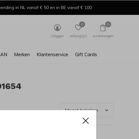
ending in NL vanaf € 50 en in BE vanaf € 100
0
0
inloggen
verlanglijst
winkelwagen
AAN
Merken
Klantenservice
Gift Cards
91654