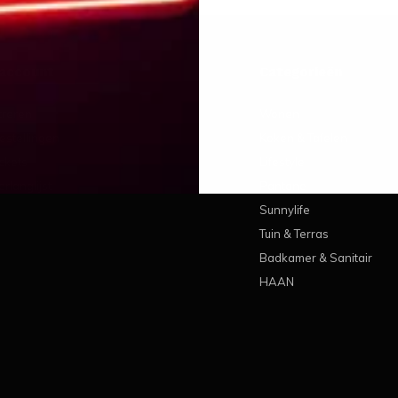
 account
Categorieën
treren
Wonen
estellingen
Koken & Tafelen
ickets
Lifestyle
erlanglijst
Pantone
Sunnylife
Tuin & Terras
Badkamer & Sanitair
HAAN