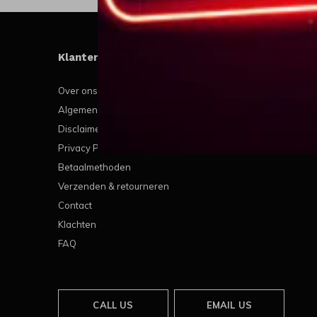
Klantenservice
Mijn
Over ons
Regis
Algemene voorwaarden
Mijn b
Disclaimer
Mijn t
Privacy Policy
Mijn v
Betaalmethoden
Verzenden & retourneren
Contact
Klachten
FAQ
CALL US
EMAIL US