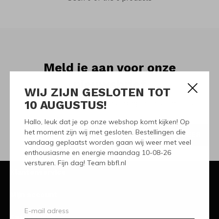
Meld je aan voor onze
nieuwsbrief
WIJ ZIJN GESLOTEN TOT
10 AUGUSTUS!
Ontvang de nieuwste aanbiedingen en promoties
Hallo, leuk dat je op onze webshop komt kijken! Op
het moment zijn wij met gesloten. Bestellingen die
ABONNEER
vandaag geplaatst worden gaan wij weer met veel
enthousiasme en energie maandag 10-08-26
versturen. Fijn dag! Team bbfl.nl
Klantenservice
Mijn account
Categorieën