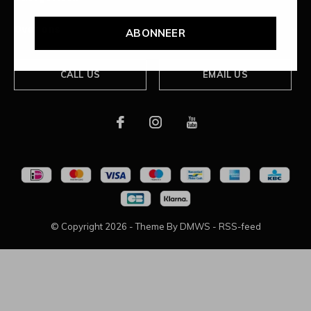
Over ons
ABONNEER
CALL US
EMAIL US
© Copyright
2026
- Theme By
DMWS
-
RSS-feed