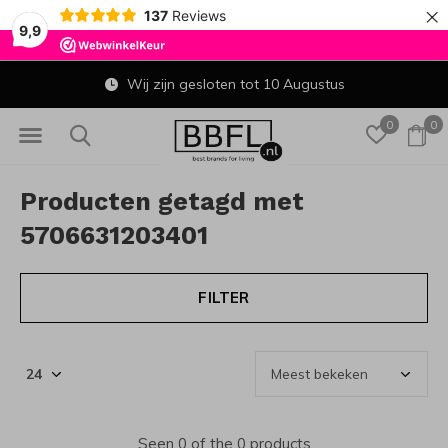
×
137
Reviews
9,9
Wij zijn gesloten tot 10 Augustus
0
0
Producten getagd met
5706631203401
FILTER
Seen 0 of the 0 products