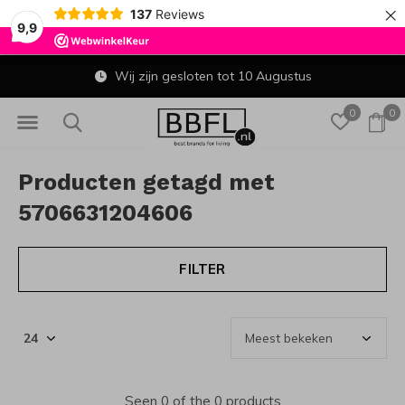
×
137
Reviews
9,9
Wij zijn gesloten tot 10 Augustus
0
0
Producten getagd met
5706631204606
FILTER
Seen 0 of the 0 products