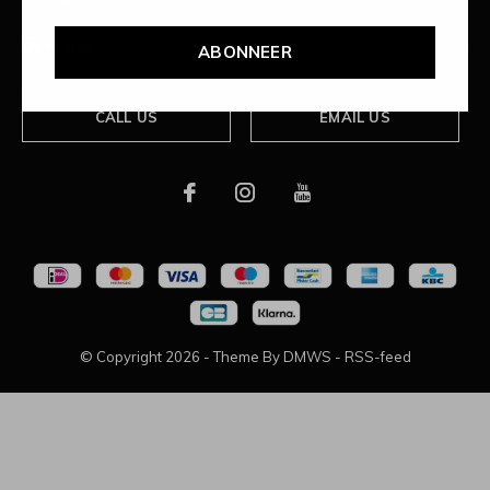
Over ons
ABONNEER
CALL US
EMAIL US
© Copyright
2026
- Theme By
DMWS
-
RSS-feed