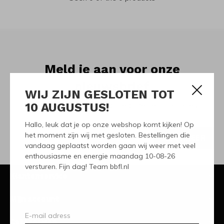
Meld je aan voor onze
nieuwsbrief
WIJ ZIJN GESLOTEN TOT
10 AUGUSTUS!
Ontvang de nieuwste aanbiedingen en promoties
Hallo, leuk dat je op onze webshop komt kijken! Op
het moment zijn wij met gesloten. Bestellingen die
ABONNEER
vandaag geplaatst worden gaan wij weer met veel
enthousiasme en energie maandag 10-08-26
versturen. Fijn dag! Team bbfl.nl
Klantenservice
Mijn account
Categorieën