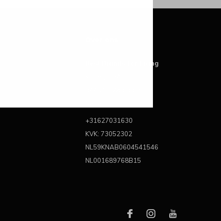
Over ons
Best Brands For Living
Kattegat 6A
3446 CL Woerden
Nederland
+31627031630
KVK: 73052302
NL59KNAB0604541546
NL001689768B15