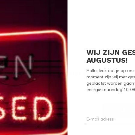
Seen 0 of the 0 pr
WIJ ZIJN GE
AUGUSTUS!
Hallo, leuk dat je op o
Meld je aan voor onze nieuwsbrief
moment zijn wij met ges
geplaatst worden gaan 
Ontvang de nieuwste aanbiedingen en promoties
energie maandag 10-08-2
ABON