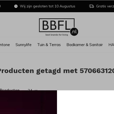
0
Wij zijn gesloten tot 10 Augustus
Gratis verz
ntone
Sunnylife
Tuin & Terras
Badkamer & Sanitair
H
Producten getagd met 57066312
 Producten