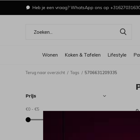
Heb je een vraag? WhatsApp ons op +3162703163
Wonen
Koken & Tafelen
Lifestyle
Pa
Terug naar overzicht
Tags
5706631209335
Prijs
€0
-
€5
0