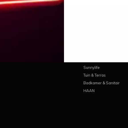
 account
Categorieën
treren
Wonen
estellingen
Koken & Tafelen
ickets
Lifestyle
erlanglijst
Pantone
Sunnylife
Tuin & Terras
Badkamer & Sanitair
HAAN