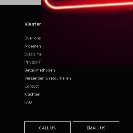
Klantenservice
Mijn
Over ons
Regis
Algemene voorwaarden
Mijn b
Disclaimer
Mijn t
Privacy Policy
Mijn v
Betaalmethoden
Verzenden & retourneren
Contact
Klachten
FAQ
CALL US
EMAIL US