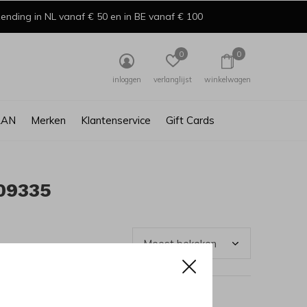
ending in NL vanaf € 50 en in BE vanaf € 100
0
0
inloggen
verlanglijst
winkelwagen
AAN
Merken
Klantenservice
Gift Cards
09335