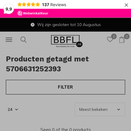
×
137
Reviews
9,9
Wij zijn gesloten tot 10 Augustus
0
0
Producten getagd met
5706631252393
FILTER
Seen 0 of the 0 products