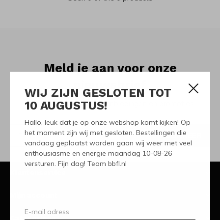
Meld je aan voor onze
nieuwsbrief
WIJ ZIJN GESLOTEN TOT
10 AUGUSTUS!
Ontvang de nieuwste aanbiedingen en promoties
Hallo, leuk dat je op onze webshop komt kijken! Op
het moment zijn wij met gesloten. Bestellingen die
ABONNEER
vandaag geplaatst worden gaan wij weer met veel
enthousiasme en energie maandag 10-08-26
versturen. Fijn dag! Team bbfl.nl
Klantenservice
Mijn account
Categorieën