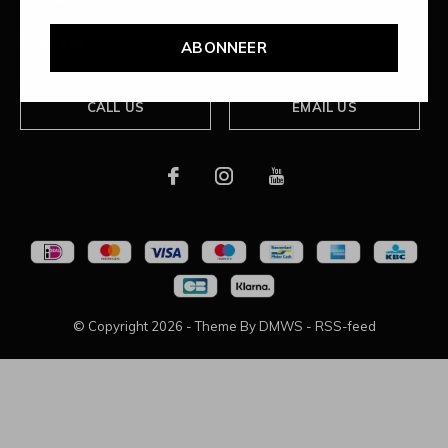
Over ons
ABONNEER
CALL US
EMAIL US
© Copyright
2026
- Theme By
DMWS
-
RSS-feed