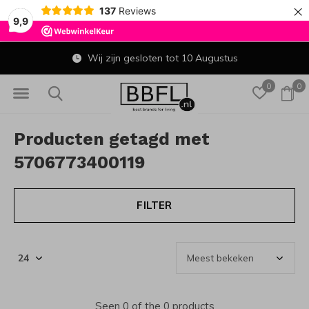
×
137
Reviews
9,9
Wij zijn gesloten tot 10 Augustus
0
0
Producten getagd met
5706773400119
FILTER
Seen 0 of the 0 products