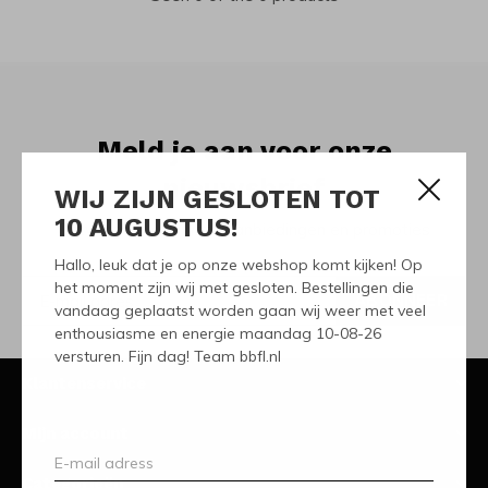
Meld je aan voor onze
nieuwsbrief
WIJ ZIJN GESLOTEN TOT
10 AUGUSTUS!
Ontvang de nieuwste aanbiedingen en promoties
Hallo, leuk dat je op onze webshop komt kijken! Op
het moment zijn wij met gesloten. Bestellingen die
ABONNEER
vandaag geplaatst worden gaan wij weer met veel
enthousiasme en energie maandag 10-08-26
versturen. Fijn dag! Team bbfl.nl
Klantenservice
Mijn account
Categorieën