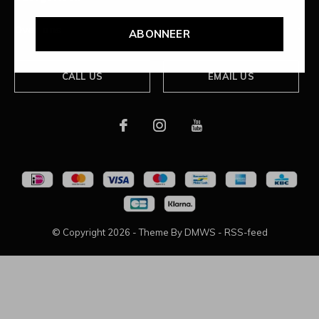
Over ons
ABONNEER
CALL US
EMAIL US
© Copyright
2026
- Theme By
DMWS
-
RSS-feed