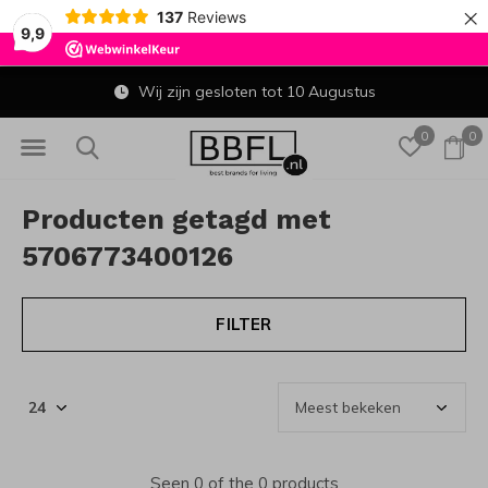
×
137
Reviews
9,9
Wij zijn gesloten tot 10 Augustus
0
0
Producten getagd met
5706773400126
FILTER
Seen 0 of the 0 products