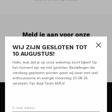
Meld je aan voor onze
nieuwsbrief
WIJ ZIJN GESLOTEN TOT
10 AUGUSTUS!
Ontvang de nieuwste aanbiedingen en promoties
Hallo, leuk dat je op onze webshop komt kijken! Op
het moment zijn wij met gesloten. Bestellingen die
ABONNEER
vandaag geplaatst worden gaan wij weer met veel
enthousiasme en energie maandag 10-08-26
versturen. Fijn dag! Team bbfl.nl
Klantenservice
Mijn account
Categorieën