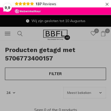
×
137
Reviews
9,9
Wij zijn gesloten tot 10 Augustus
0
0
Producten getagd met
5706773400157
FILTER
Seen 0 of the 0 products