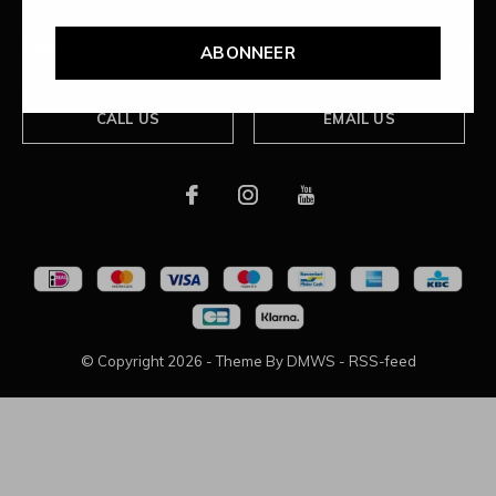
Over ons
ABONNEER
CALL US
EMAIL US
© Copyright
2026
- Theme By
DMWS
-
RSS-feed