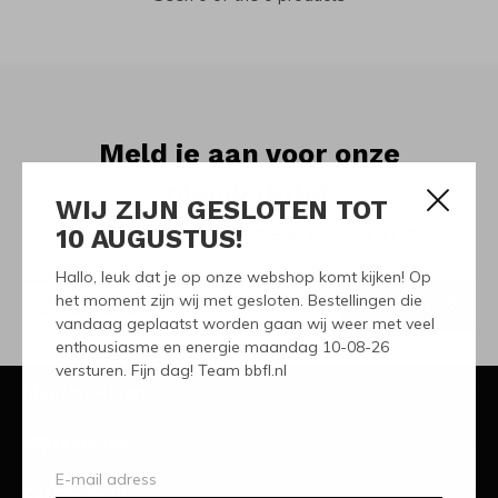
Meld je aan voor onze
nieuwsbrief
WIJ ZIJN GESLOTEN TOT
10 AUGUSTUS!
Ontvang de nieuwste aanbiedingen en promoties
Hallo, leuk dat je op onze webshop komt kijken! Op
het moment zijn wij met gesloten. Bestellingen die
ABONNEER
vandaag geplaatst worden gaan wij weer met veel
enthousiasme en energie maandag 10-08-26
versturen. Fijn dag! Team bbfl.nl
Klantenservice
Mijn account
Categorieën