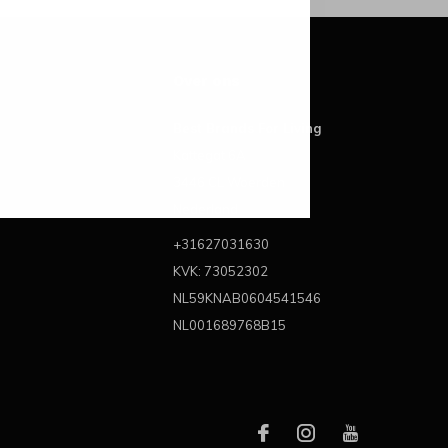
Over ons
Best Brands For Living
Kattegat 6A
3446 CL Woerden
Nederland
+31627031630
KVK: 73052302
NL59KNAB0604541546
NL001689768B15