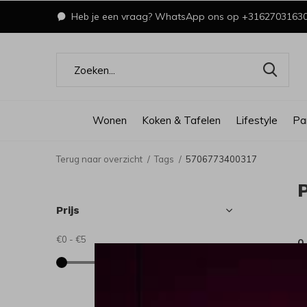
Heb je een vraag? WhatsApp ons op +3162703163
Wonen
Koken & Tafelen
Lifestyle
Pa
Terug naar overzicht
Tags
5706773400317
Prijs
€0
-
€5
0