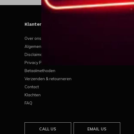
Klantenservice
Mijn
Over ons
Regis
Algemene voorwaarden
Mijn b
Disclaimer
Mijn t
Privacy Policy
Mijn v
Betaalmethoden
Verzenden & retourneren
Contact
Klachten
FAQ
CALL US
EMAIL US