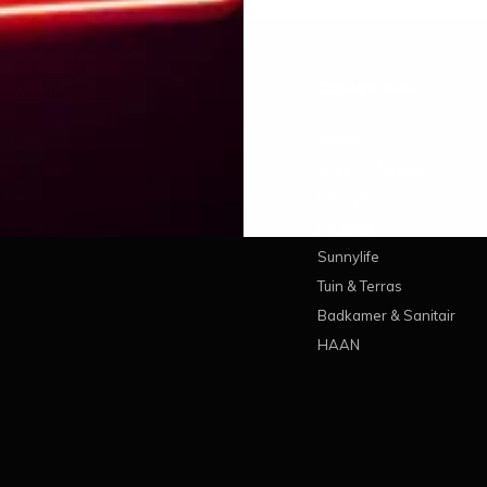
 account
Categorieën
treren
Wonen
estellingen
Koken & Tafelen
ickets
Lifestyle
erlanglijst
Pantone
Sunnylife
Tuin & Terras
Badkamer & Sanitair
HAAN