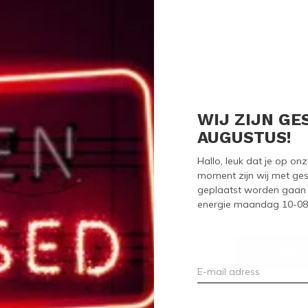
Seen 0 of the 0 pr
WIJ ZIJN GE
AUGUSTUS!
Hallo, leuk dat je op o
Meld je aan voor onze nieuwsbrief
moment zijn wij met ges
geplaatst worden gaan 
Ontvang de nieuwste aanbiedingen en promoties
energie maandag 10-08-2
ABON