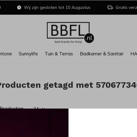
0
Wij zijn gesloten tot 10 Augustus
Gratis verz
ntone
Sunnylife
Tuin & Terras
Badkamer & Sanitair
H
Producten getagd met 57067734
 Producten