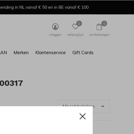
ending in NL vanaf € 50 en in BE vanaf € 100
0
0
inloggen
verlanglijst
winkelwagen
AAN
Merken
Klantenservice
Gift Cards
00317