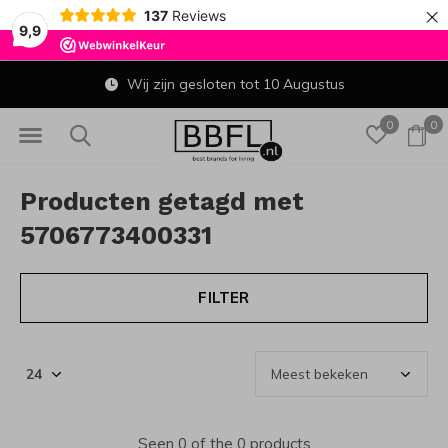
×
137
Reviews
9,9
Wij zijn gesloten tot 10 Augustus
0
0
Producten getagd met
5706773400331
FILTER
Seen 0 of the 0 products