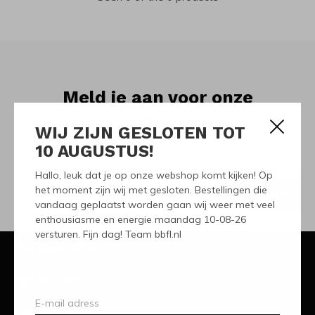
Meld je aan voor onze
nieuwsbrief
WIJ ZIJN GESLOTEN TOT
10 AUGUSTUS!
Ontvang de nieuwste aanbiedingen en promoties
Hallo, leuk dat je op onze webshop komt kijken! Op
het moment zijn wij met gesloten. Bestellingen die
ABONNEER
vandaag geplaatst worden gaan wij weer met veel
enthousiasme en energie maandag 10-08-26
versturen. Fijn dag! Team bbfl.nl
Klantenservice
Mijn account
Categorieën