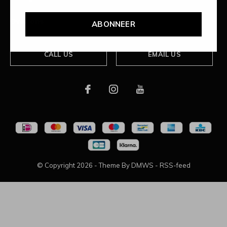
Over ons
ABONNEER
CALL US
EMAIL US
© Copyright
2026
- Theme By
DMWS
-
RSS-feed