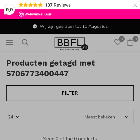
×
137
Reviews
9,9
Wij zijn gesloten tot 10 Augustus
0
0
Producten getagd met
5706773400447
FILTER
Seen 0 of the 0 products