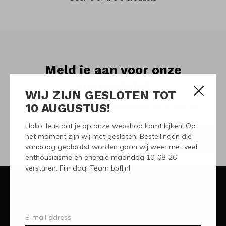
Meld je aan voor onze
nieuwsbrief
WIJ ZIJN GESLOTEN TOT
10 AUGUSTUS!
Ontvang de nieuwste aanbiedingen en promoties
Hallo, leuk dat je op onze webshop komt kijken! Op
het moment zijn wij met gesloten. Bestellingen die
ABONNEER
vandaag geplaatst worden gaan wij weer met veel
enthousiasme en energie maandag 10-08-26
versturen. Fijn dag! Team bbfl.nl
Klantenservice
Mijn account
Categorieën