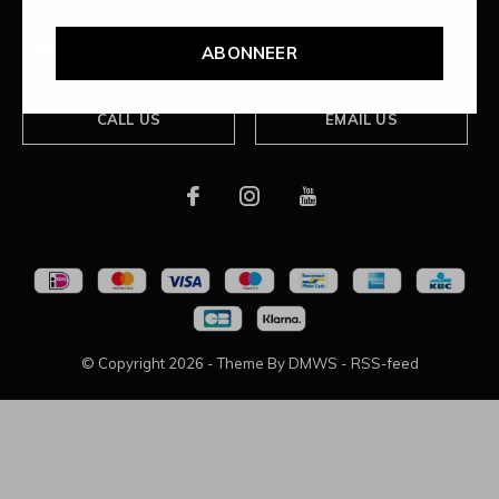
Over ons
ABONNEER
CALL US
EMAIL US
© Copyright
2026
- Theme By
DMWS
-
RSS-feed