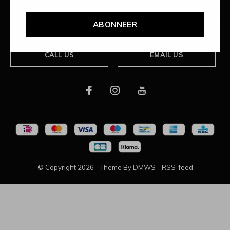
Over ons
ABONNEER
CALL US
EMAIL US
© Copyright
2026
- Theme By
DMWS
-
RSS-feed