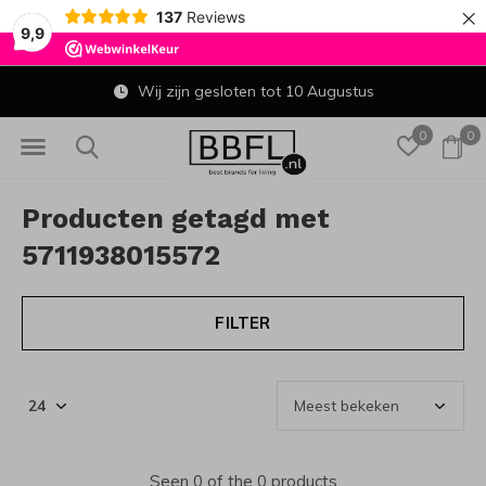
×
137
Reviews
9,9
Wij zijn gesloten tot 10 Augustus
0
0
Producten getagd met
5711938015572
FILTER
Seen 0 of the 0 products