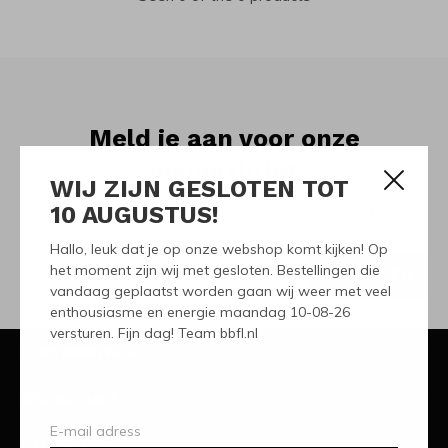
Meld je aan voor onze
nieuwsbrief
WIJ ZIJN GESLOTEN TOT
10 AUGUSTUS!
Ontvang de nieuwste aanbiedingen en promoties
Hallo, leuk dat je op onze webshop komt kijken! Op
het moment zijn wij met gesloten. Bestellingen die
ABONNEER
vandaag geplaatst worden gaan wij weer met veel
enthousiasme en energie maandag 10-08-26
versturen. Fijn dag! Team bbfl.nl
Klantenservice
Mijn account
Categorieën