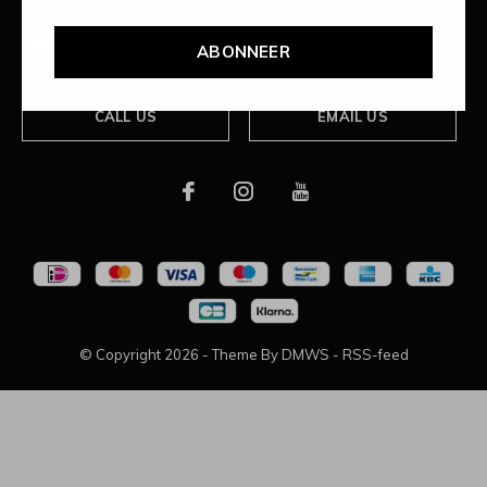
Over ons
ABONNEER
CALL US
EMAIL US
© Copyright
2026
- Theme By
DMWS
-
RSS-feed