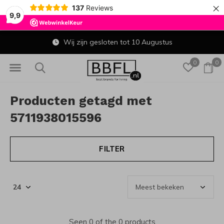
×
137
Reviews
9,9
Wij zijn gesloten tot 10 Augustus
0
0
Producten getagd met
5711938015596
FILTER
Seen 0 of the 0 products